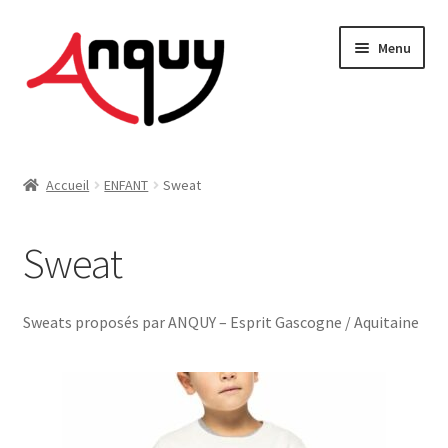
Aller
Aller
Menu
à
au
la
contenu
navigation
FEMME
Accueil
ENFANT
Sweat
HOMME
Sweat
ENFANT
ACCESSOIRES
Sweats proposés par ANQUY – Esprit Gascogne / Aquitaine
MAISON & DÉCO
On vous dit tout !