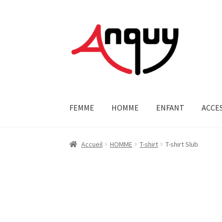
Aller
Aller
à
au
la
contenu
navigation
FEMME
HOMME
ENFANT
ACCE
Accueil
HOMME
T-shirt
T-shirt Slub