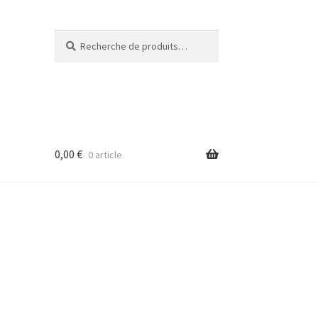
Recherche
Recherche
pour :
0,00
€
0 article