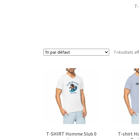
T-
7 résultats af
T-SHIRT Homme Slub 0
T-shirt 