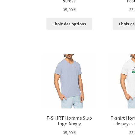
stress
Fes
35,90
€
35
Ce
Choix des options
Choix de
produit
a
plusieurs
variations.
Les
options
peuvent
être
choisies
sur
la
page
du
produit
T-SHIRT Homme Slub
T-shirt Ho
logo Anquy
de pays s
35,90
€
35