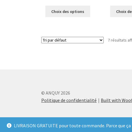
Ce
Choix des options
Choix de
produit
a
plusieurs
variations.
7 résultats af
Les
options
peuvent
être
choisies
sur
la
page
© ANQUY 2026
du
produit
Politique de confidentialité
Built with Wo
LIVRAISON GRATUITE pour toute commande. Parce que ça nous