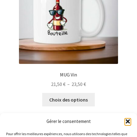
choisies
sur
la
page
du
produit
MUG Vin
Plage
21,50
€
–
23,50
€
de
Ce
prix :
Choix des options
produit
21,50 €
a
à
plusieurs
Gérer le consentement
23,50 €
variations.
Les
Pour offrir les meilleures expériences, nous utilisons des technologies telles que