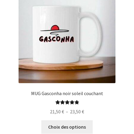
peuvent
être
choisies
sur
la
page
du
produit
MUG Gasconha noir soleil couchant
Note
5.00
sur
Plage
21,50
€
–
23,50
€
5
de
Ce
prix :
Choix des options
produit
21,50 €