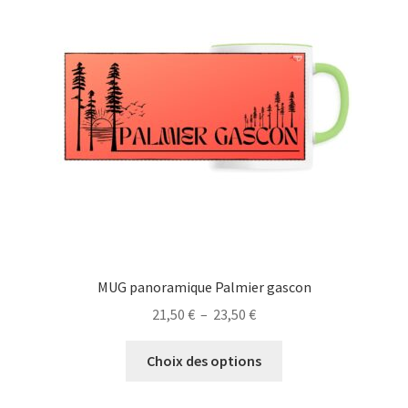
options
peuvent
être
choisies
sur
la
page
du
produit
MUG panoramique Palmier gascon
Plage
21,50
€
–
23,50
€
de
Ce
prix :
Choix des options
produit
21,50 €
a
à