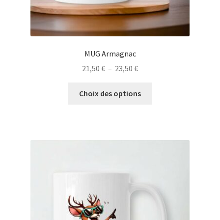
MUG Armagnac
Plage
21,50
€
–
23,50
€
de
Ce
prix :
Choix des options
produit
21,50 €
a
à
plusieurs
23,50 €
variations.
Les
options
peuvent
être
choisies
sur