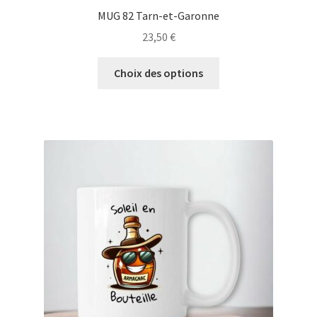
MUG 82 Tarn-et-Garonne
23,50
€
Ce
Choix des options
produit
a
plusieurs
variations.
Les
options
peuvent
être
choisies
sur
la
page
du
produit