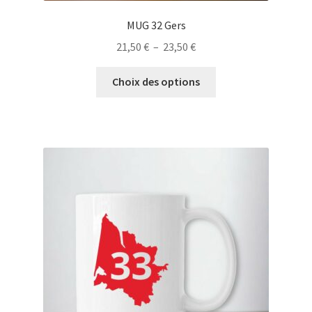
MUG 32 Gers
Plage
21,50
€
–
23,50
€
de
Ce
prix :
Choix des options
produit
21,50 €
a
à
plusieurs
23,50 €
variations.
Les
options
peuvent
être
choisies
sur
la
page
du