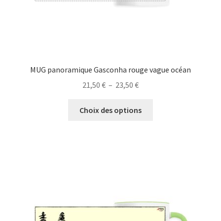
du
produit
MUG panoramique Gasconha rouge vague océan
Plage
21,50
€
–
23,50
€
de
Ce
prix :
Choix des options
produit
21,50 €
a
à
plusieurs
23,50 €
variations.
Les
options
peuvent
être
choisies