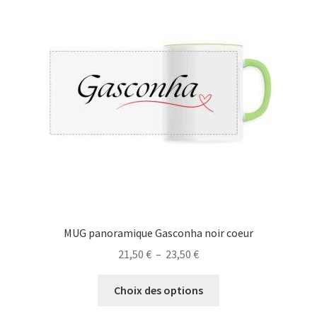
options
peuvent
être
choisies
sur
la
page
du
produit
MUG panoramique Gasconha noir coeur
Plage
21,50
€
–
23,50
€
de
Ce
prix :
Choix des options
produit
21,50 €