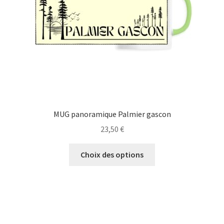
sur
la
page
du
produit
MUG panoramique Palmier gascon
23,50
€
Ce
Choix des options
produit
a
plusieurs
variations.
Les