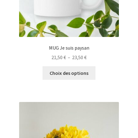
du
produit
MUG Je suis paysan
Plage
21,50
€
–
23,50
€
de
Ce
prix :
Choix des options
produit
21,50 €
a
à
plusieurs
23,50 €
variations.
Les
options
peuvent
être