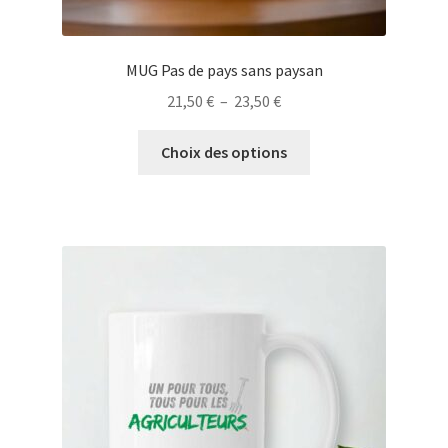
MUG Pas de pays sans paysan
Plage
21,50
€
–
23,50
€
de
Ce
prix :
Choix des options
produit
21,50 €
a
à
plusieurs
23,50 €
variations.
Les
options
peuvent
être
choisies
sur
la
page