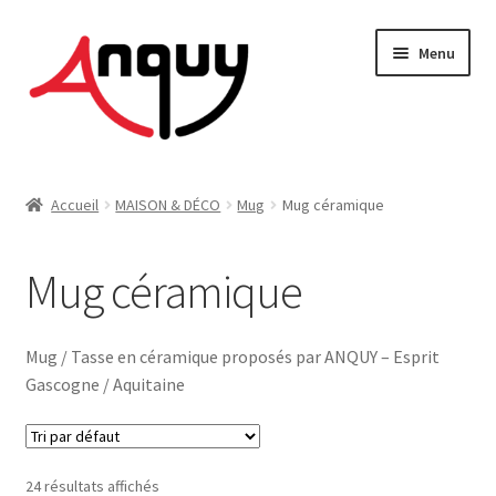
Aller
Aller
Menu
à
au
la
contenu
navigation
FEMME
Accueil
MAISON & DÉCO
Mug
Mug céramique
HOMME
Mug céramique
ENFANT
ACCESSOIRES
Mug / Tasse en céramique proposés par ANQUY – Esprit
Gascogne / Aquitaine
MAISON & DÉCO
On vous dit tout !
24 résultats affichés