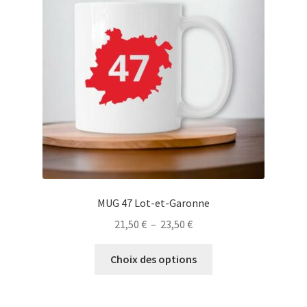
peuvent
être
choisies
sur
la
page
du
produit
MUG 47 Lot-et-Garonne
Plage
21,50
€
–
23,50
€
de
Ce
prix :
Choix des options
produit
21,50 €
a
à
plusieurs