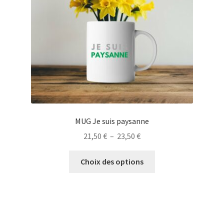
choisies
sur
la
page
du
produit
MUG Je suis paysanne
Plage
21,50
€
–
23,50
€
de
Ce
prix :
Choix des options
produit
21,50 €
a
à
plusieurs
23,50 €
variations.
Les