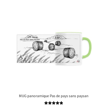
plusieurs
23,50 €
variations.
Les
options
peuvent
être
choisies
sur
la
page
du
produit
MUG panoramique Pas de pays sans paysan