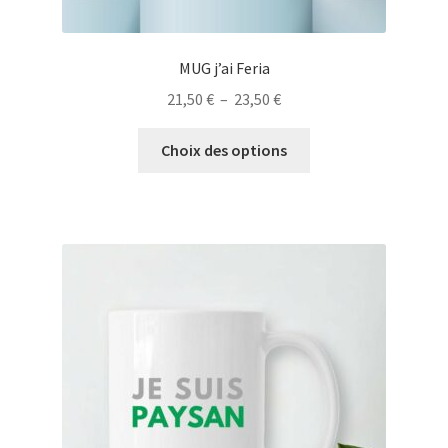
MUG j’ai Feria
Plage
21,50
€
–
23,50
€
de
Ce
prix :
Choix des options
produit
21,50 €
a
à
plusieurs
23,50 €
variations.
Les
options
peuvent
être
choisies
sur
la
page