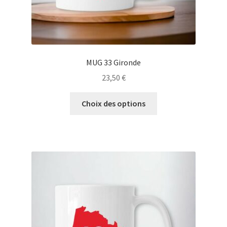
produit
MUG 33 Gironde
23,50
€
Ce
Choix des options
produit
a
plusieurs
variations.
Les
options
peuvent
être
choisies
sur