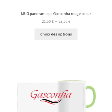
MUG panoramique Gasconha rouge coeur
Plage
21,50
€
–
23,50
€
de
Ce
prix :
Choix des options
produit
21,50 €
a
à
plusieurs
23,50 €
variations.
Les
options
peuvent
être
choisies
sur
la
page