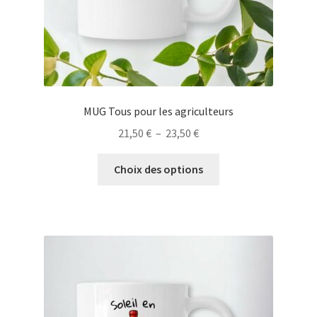
du
produit
MUG Tous pour les agriculteurs
Plage
21,50
€
–
23,50
€
de
Ce
prix :
Choix des options
produit
21,50 €
a
à
plusieurs
23,50 €
variations.
Les
options
peuvent
être