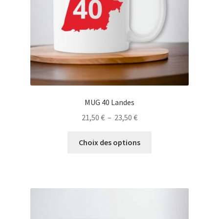
la
page
du
produit
MUG 40 Landes
Plage
21,50
€
–
23,50
€
de
Ce
prix :
Choix des options
produit
21,50 €
a
à
plusieurs
23,50 €
variations.
Les
options