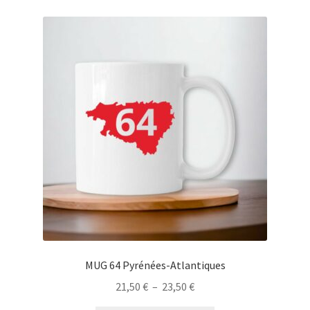
23,50 €
variations.
Les
options
peuvent
être
choisies
sur
la
page
du
produit
MUG 64 Pyrénées-Atlantiques
Plage
21,50
€
–
23,50
€
de