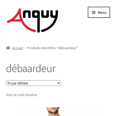
Aller
Aller
Menu
à
au
la
contenu
navigation
FEMME
Accueil
Produits identifiés “débaardeur”
HOMME
débaardeur
ENFANT
ACCESSOIRES
Voici le seul résultat
MAISON & DÉCO
On vous dit tout !