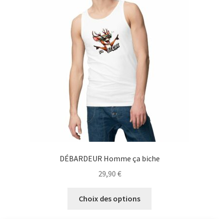
Blog
DÉBARDEUR Homme ça biche
29,90
€
Ce
Choix des options
produit
a