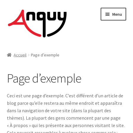
Aller
Aller
Menu
à
au
la
contenu
navigation
FEMME
Accueil
Page d’exemple
HOMME
Page d’exemple
ENFANT
ACCESSOIRES
Ceci est une page d’exemple. C’est différent d’un article de
blog parce qu’elle restera au même endroit et apparaîtra
MAISON & DÉCO
dans la navigation de votre site (dans la plupart des
thèmes). La plupart des gens commencent par une page
On vous dit tout !
« À propos » qui les présente aux personnes visitant le site.
Cela pourrait ressembler à quelque chose comme cela :