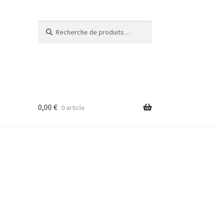
Recherche
Recherche
pour :
0,00
€
0 article