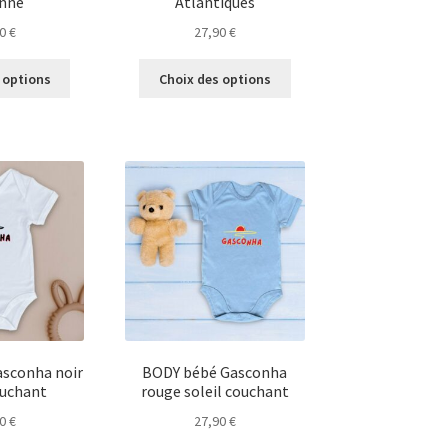
nne
Atlantiques
90
€
27,90
€
Ce
Ce
 options
Choix des options
produit
produit
a
a
plusieurs
plusieurs
variations.
variations.
Les
Les
options
options
peuvent
peuvent
être
être
choisies
choisies
sur
sur
la
la
page
page
du
du
sconha noir
BODY bébé Gasconha
produit
produit
ouchant
rouge soleil couchant
90
€
27,90
€