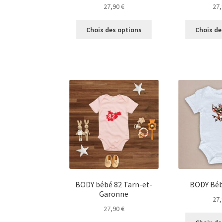
27,90
€
27
Ce
Choix des options
Choix de
produit
a
plusieurs
variations.
Les
options
peuvent
être
choisies
sur
la
page
du
produit
BODY bébé 82 Tarn-et-
BODY Béb
Garonne
27
27,90
€