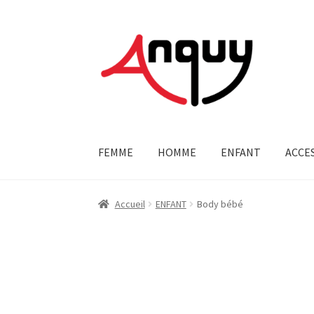
Aller
Aller
à
au
la
contenu
navigation
FEMME
HOMME
ENFANT
ACCE
Accueil
ENFANT
Body bébé