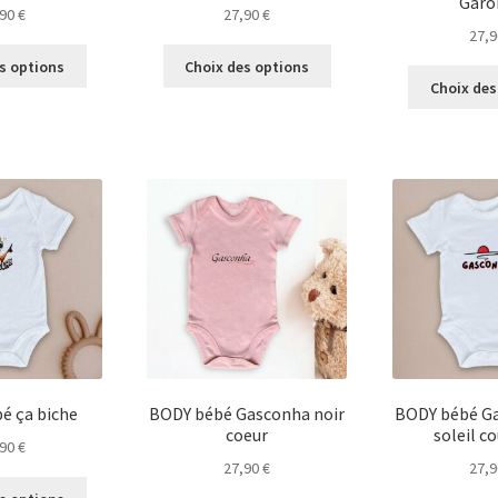
Garo
,90
€
27,90
€
27,
Ce
Ce
s options
Choix des options
produit
produit
Choix des
a
a
plusieurs
plusieurs
variations.
variations.
Les
Les
options
options
peuvent
peuvent
être
être
choisies
choisies
sur
sur
la
la
page
page
du
du
produit
produit
é ça biche
BODY bébé Gasconha noir
BODY bébé Ga
coeur
soleil c
,90
€
27,90
€
27,
Ce