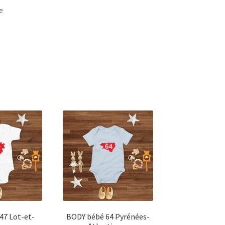
e
47 Lot-et-
BODY bébé 64 Pyrénées-