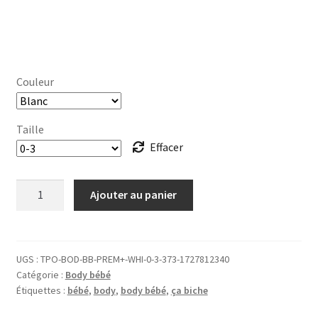
Couleur
Taille
Effacer
quantité
Ajouter au panier
de
BODY
Bébé
ça
UGS :
TPO-BOD-BB-PREM+-WHI-0-3-373-1727812340
Catégorie :
Body bébé
biche
Étiquettes :
bébé
,
body
,
body bébé
,
ça biche