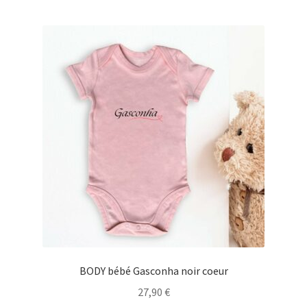
plusieurs
variations.
Les
options
peuvent
être
choisies
sur
la
page
du
produit
BODY bébé Gasconha noir coeur
27,90
€