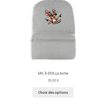
SAC À DOS ça biche
39,00
€
Ce
Choix des options
produit
a