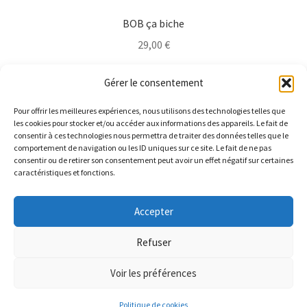
BOB ça biche
29,00
€
Ce
Choix des options
Gérer le consentement
produit
a
Pour offrir les meilleures expériences, nous utilisons des technologies telles que
plusieurs
les cookies pour stocker et/ou accéder aux informations des appareils. Le fait de
consentir à ces technologies nous permettra de traiter des données telles que le
variations.
comportement de navigation ou les ID uniques sur ce site. Le fait de ne pas
Les
consentir ou de retirer son consentement peut avoir un effet négatif sur certaines
caractéristiques et fonctions.
options
peuvent
être
Accepter
LIVRAISON GRATUITE pour toute commande. Parce que
choisies
© ANQUY 2026
ça nous fait plaisir de vous faire plaisir ^^
Refuser
sur
Politique de confidentialité
Built with WooCommerce
.
Ignorer
la
Voir les préférences
page
0
du
Politique de cookies