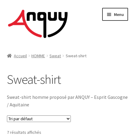
Aller
Aller
Menu
à
au
la
contenu
navigation
FEMME
Accueil
HOMME
Sweat
Sweat-shirt
HOMME
Sweat-shirt
ENFANT
ACCESSOIRES
Sweat-shirt homme proposé par ANQUY – Esprit Gascogne
/ Aquitaine
MAISON & DÉCO
On vous dit tout !
7 résultats affichés