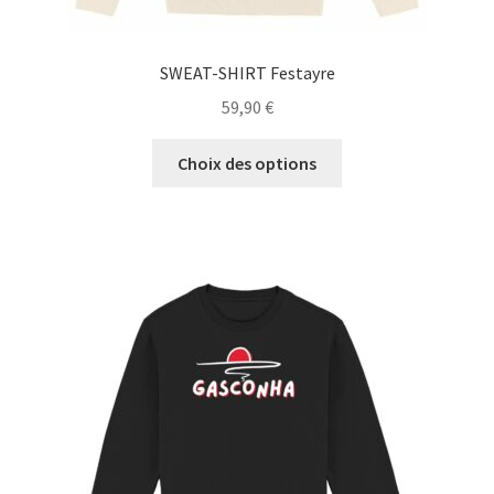
SWEAT-SHIRT Festayre
59,90
€
Ce
Choix des options
produit
a
plusieurs
variations.
Les
options
peuvent
être
choisies
sur
la
page