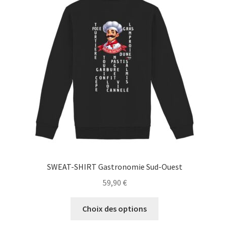
options
peuvent
être
choisies
sur
la
page
du
produit
SWEAT-SHIRT Gastronomie Sud-Ouest
59,90
€
Ce
Choix des options
produit
a