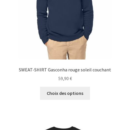
choisies
sur
la
page
du
produit
SWEAT-SHIRT Gasconha rouge soleil couchant
59,90
€
Ce
Choix des options
produit
a
plusieurs
variations.
Les