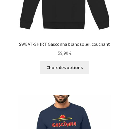
du
produit
SWEAT-SHIRT Gasconha blanc soleil couchant
59,90
€
Ce
Choix des options
produit
a
plusieurs
variations.
Les
options
peuvent
être