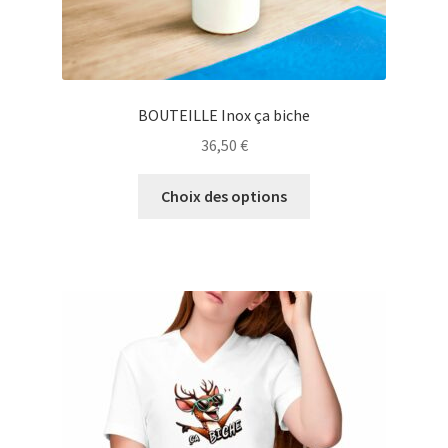
BOUTEILLE Inox ça biche
36,50
€
Ce
Choix des options
produit
a
plusieurs
variations.
Les
options
peuvent
être
choisies
sur