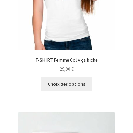
la
page
du
produit
T-SHIRT Femme Col V ça biche
29,90
€
Ce
Choix des options
produit
a
plusieurs
variations.
Les
options
peuvent