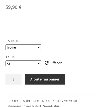
sur 5 basé
59,90
€
sur
notation
client
Couleur
Taille
Effacer
quantité
Ajouter au panier
de
SWEAT-
SHIRT
ça
UGS :
TPO-SW-UNI-PREM+-IVO-XS-2703-1729529900
Catégories :
Sweat-shirt
,
Sweat-shirt
biche