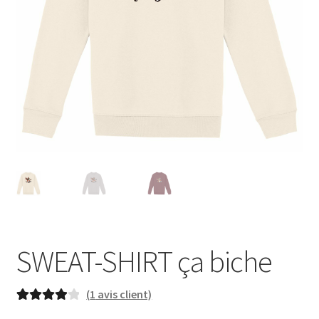
Blog
SWEAT-SHIRT ça biche
(
1
avis client)
Noté
1
4.00