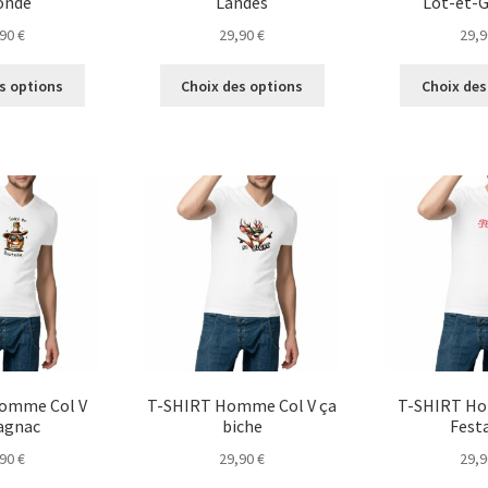
onde
Landes
Lot-et-
,90
€
29,90
€
29,
Ce
Ce
s options
Choix des options
Choix des
produit
produit
a
a
plusieurs
plusieurs
variations.
variations.
Les
Les
options
options
peuvent
peuvent
être
être
choisies
choisies
sur
sur
la
la
page
page
du
du
omme Col V
T-SHIRT Homme Col V ça
T-SHIRT Ho
produit
produit
agnac
biche
Fest
,90
€
29,90
€
29,