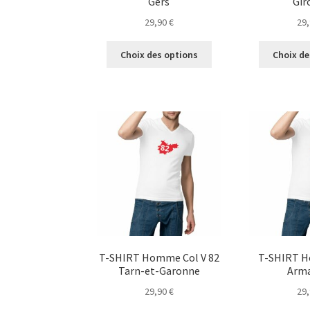
Gers
Gir
29,90
€
29
Ce
Choix des options
Choix de
produit
a
plusieurs
variations.
Les
options
peuvent
être
choisies
sur
la
page
du
T-SHIRT Homme Col V 82
T-SHIRT H
produit
Tarn-et-Garonne
Arm
29,90
€
29