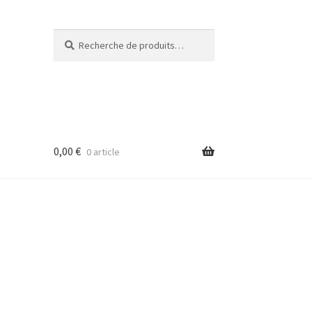
Recherche
Recherche
pour :
0,00
€
0 article