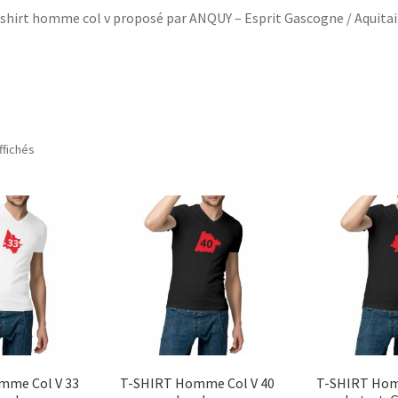
shirt homme col v proposé par ANQUY – Esprit Gascogne / Aquita
ffichés
mme Col V 33
T-SHIRT Homme Col V 40
T-SHIRT Hom