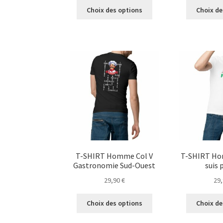
Ce
Choix des options
Choix de
produit
a
plusieurs
variations.
Les
options
peuvent
être
choisies
sur
la
page
du
T-SHIRT Homme Col V
T-SHIRT Ho
produit
Gastronomie Sud-Ouest
suis 
29,90
€
29
Ce
Choix des options
Choix de
produit
a