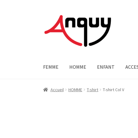
Aller
Aller
à
au
la
contenu
navigation
FEMME
HOMME
ENFANT
ACCE
Accueil
HOMME
T-shirt
T-shirt Col V