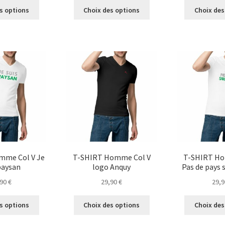
Ce
Ce
s options
Choix des options
Choix des
produit
produit
a
a
plusieurs
plusieurs
variations.
variations.
Les
Les
options
options
peuvent
peuvent
être
être
choisies
choisies
sur
sur
la
la
page
page
du
du
mme Col V Je
T-SHIRT Homme Col V
T-SHIRT Ho
produit
produit
paysan
logo Anquy
Pas de pays 
,90
€
29,90
€
29,
Ce
Ce
s options
Choix des options
Choix des
produit
produit
a
a