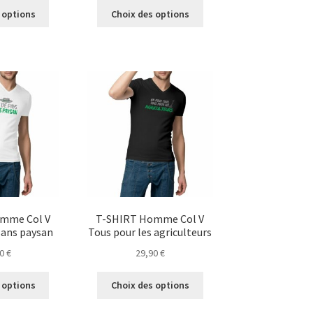
Ce
Ce
 options
Choix des options
produit
produit
a
a
plusieurs
plusieurs
variations.
variations.
Les
Les
options
options
peuvent
peuvent
être
être
choisies
choisies
sur
sur
la
la
page
page
du
du
mme Col V
T-SHIRT Homme Col V
produit
produit
sans paysan
Tous pour les agriculteurs
90
€
29,90
€
Ce
Ce
 options
Choix des options
produit
produit
a
a