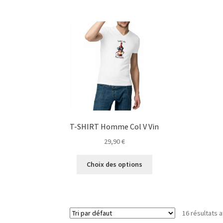
plusieurs
variations.
Les
options
peuvent
être
choisies
sur
la
page
du
T-SHIRT Homme Col V Vin
produit
29,90
€
Ce
Choix des options
produit
a
plusieurs
variations.
16 résultats a
Les