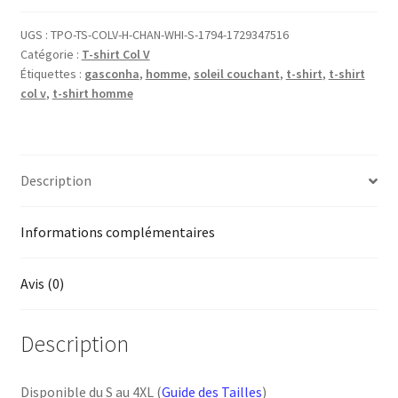
SHIRT
Homme
UGS :
TPO-TS-COLV-H-CHAN-WHI-S-1794-1729347516
Catégorie :
T-shirt Col V
Col
Étiquettes :
gasconha
,
homme
,
soleil couchant
,
t-shirt
,
t-shirt
V
col v
,
t-shirt homme
Gasconha
soleil
couchant
Description
Informations complémentaires
Avis (0)
Description
Disponible du S au 4XL (
Guide des Tailles
)