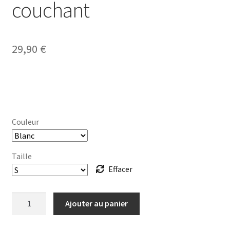
couchant
29,90
€
Couleur
Taille
Effacer
quantité
Ajouter au panier
de
T-