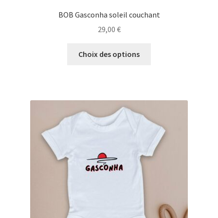
BOB Gasconha soleil couchant
29,00
€
Ce
Choix des options
produit
a
plusieurs
variations.
Les
options
peuvent
être
choisies
sur
la
page
du