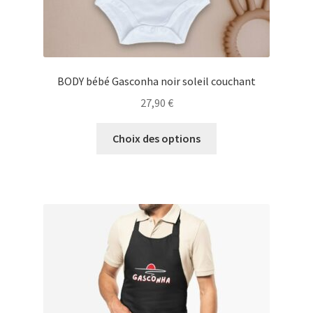
produit
BODY bébé Gasconha noir soleil couchant
27,90
€
Ce
Choix des options
produit
a
plusieurs
variations.
Les
options
peuvent
être
choisies
sur