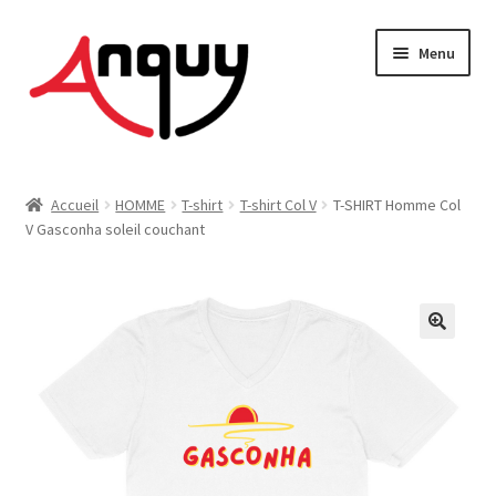
Aller
Aller
Menu
à
au
la
contenu
navigation
FEMME
Accueil
HOMME
T-shirt
T-shirt Col V
T-SHIRT Homme Col
V Gasconha soleil couchant
HOMME
ENFANT
ACCESSOIRES
MAISON & DÉCO
On vous dit tout !