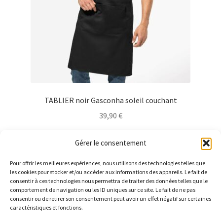
la
page
du
produit
TABLIER noir Gasconha soleil couchant
39,90
€
Ce
Choix des options
Gérer le consentement
produit
a
Pour offrir les meilleures expériences, nous utilisons des technologies telles que
plusieurs
les cookies pour stocker et/ou accéder aux informations des appareils. Le fait de
consentir à ces technologies nous permettra de traiter des données telles que le
variations.
comportement de navigation ou les ID uniques sur ce site. Le fait de ne pas
Les
consentir ou de retirer son consentement peut avoir un effet négatif sur certaines
caractéristiques et fonctions.
options