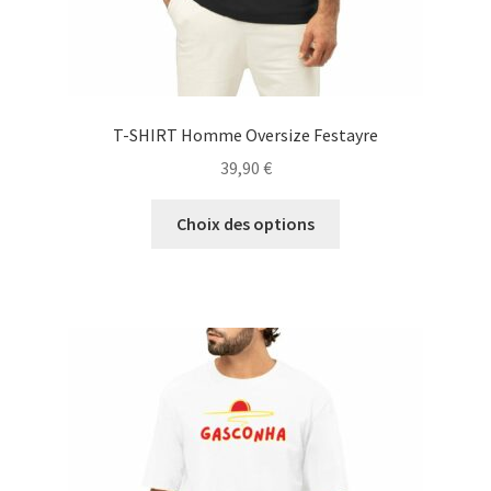
produit
T-SHIRT Homme Oversize Festayre
39,90
€
Ce
Choix des options
produit
a
plusieurs
variations.
Les
options
peuvent
être
choisies
sur