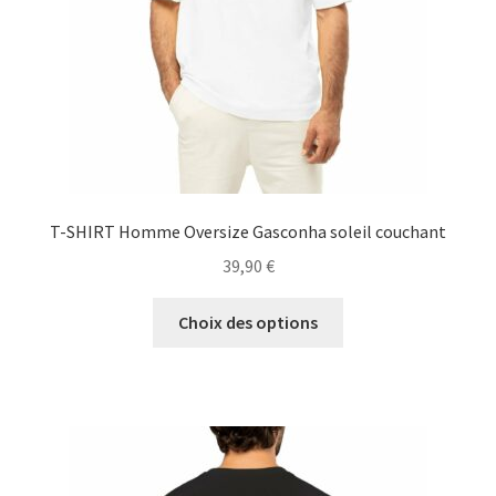
la
page
du
produit
T-SHIRT Homme Oversize Gasconha soleil couchant
39,90
€
Ce
Choix des options
produit
a
plusieurs
variations.
Les
options