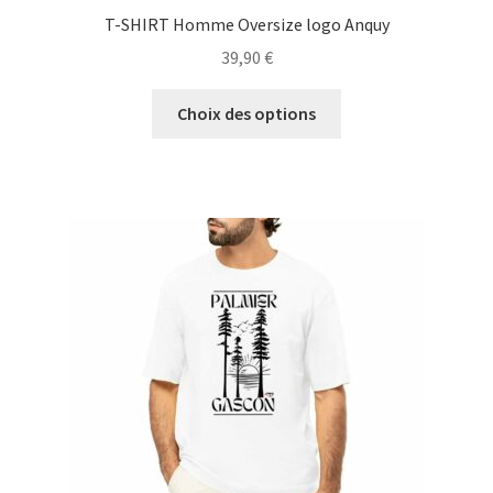
T-SHIRT Homme Oversize logo Anquy
39,90
€
Ce
Choix des options
produit
a
plusieurs
variations.
Les
options
peuvent
être
choisies
sur
la
page
du
produit