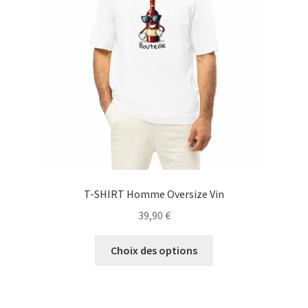
être
choisies
sur
la
page
du
produit
T-SHIRT Homme Oversize Vin
39,90
€
Ce
Choix des options
produit
a
plusieurs