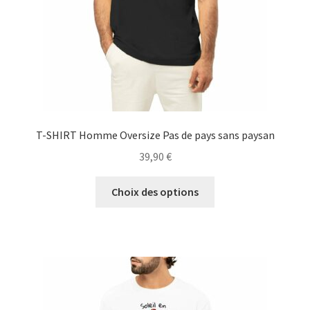
la
page
du
produit
T-SHIRT Homme Oversize Pas de pays sans paysan
39,90
€
Ce
Choix des options
produit
a
plusieurs
variations.
Les
options
peuvent