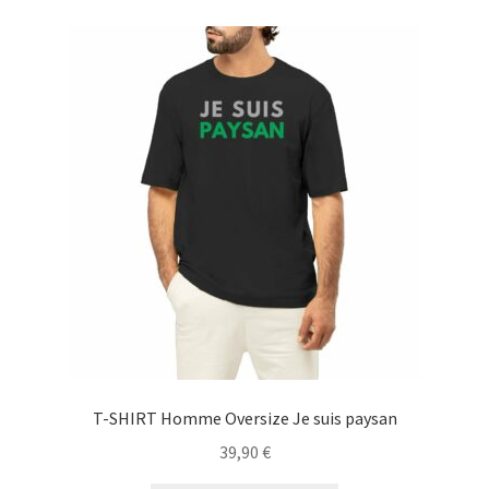
variations.
Les
options
peuvent
être
choisies
sur
la
page
du
produit
T-SHIRT Homme Oversize Je suis paysan
39,90
€