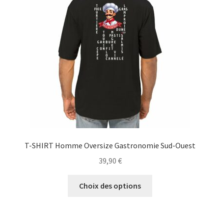
peuvent
être
choisies
sur
la
page
du
produit
T-SHIRT Homme Oversize Gastronomie Sud-Ouest
39,90
€
Ce
Choix des options
produit
a
plusieurs