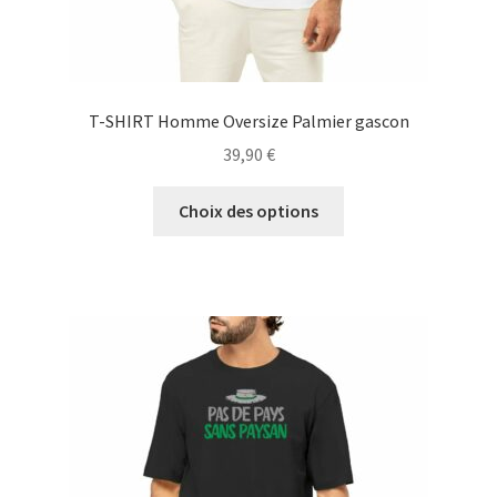
T-SHIRT Homme Oversize Palmier gascon
39,90
€
Ce
Choix des options
produit
a
plusieurs
variations.
Les
options
peuvent
être
choisies
sur