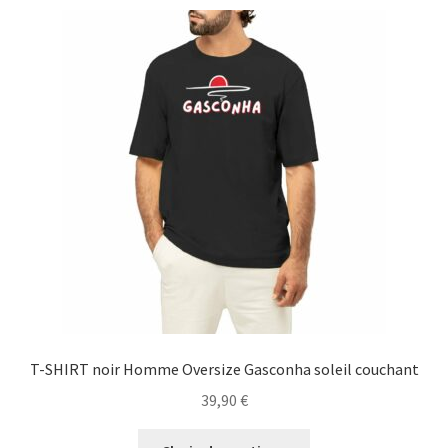
variations.
Les
options
peuvent
être
choisies
sur
la
page
du
produit
T-SHIRT noir Homme Oversize Gasconha soleil couchant
39,90
€
Ce