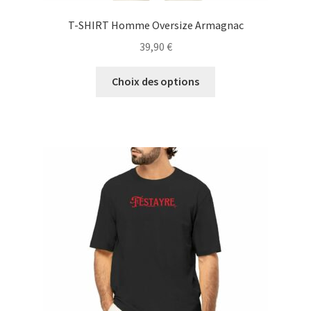
T-SHIRT Homme Oversize Armagnac
39,90
€
Ce
Choix des options
produit
a
plusieurs
variations.
Les
options
peuvent
être
choisies
sur
la
page
du