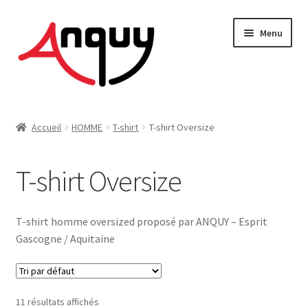
Aller
Aller
Menu
à
au
la
contenu
navigation
FEMME
Accueil
HOMME
T-shirt
T-shirt Oversize
HOMME
T-shirt Oversize
ENFANT
ACCESSOIRES
T-shirt homme oversized proposé par ANQUY – Esprit
Gascogne / Aquitaine
MAISON & DÉCO
On vous dit tout !
11 résultats affichés