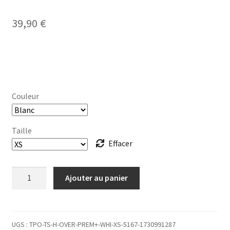
39,90
€
Couleur
Taille
Effacer
quantité
Ajouter au panier
de
T-
SHIRT
Homme
UGS :
TPO-TS-H-OVER-PREM+-WHI-XS-5167-1730991287