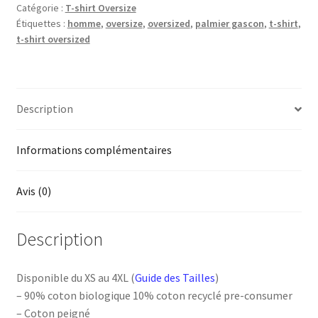
Catégorie :
T-shirt Oversize
Oversize
Étiquettes :
homme
,
oversize
,
oversized
,
palmier gascon
,
t-shirt
,
Palmier
t-shirt oversized
gascon
Description
Informations complémentaires
Avis (0)
Description
Disponible du XS au 4XL (
Guide des Tailles
)
– 90% coton biologique 10% coton recyclé pre-consumer
– Coton peigné