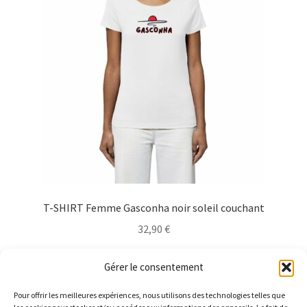
peuvent
être
choisies
sur
la
page
du
produit
T-SHIRT Femme Gasconha noir soleil couchant
32,90
€
Ce
Choix des options
Gérer le consentement
produit
a
Pour offrir les meilleures expériences, nous utilisons des technologies telles que