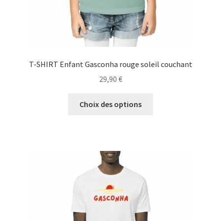
T-SHIRT Enfant Gasconha rouge soleil couchant
29,90
€
Ce
Choix des options
produit
a
plusieurs
variations.
Les
options
peuvent
être
choisies