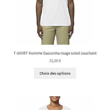
sur
la
page
du
produit
T-SHIRT Homme Gasconha rouge soleil couchant
32,90
€
Ce
Choix des options
produit
a
plusieurs
variations.
Les
options