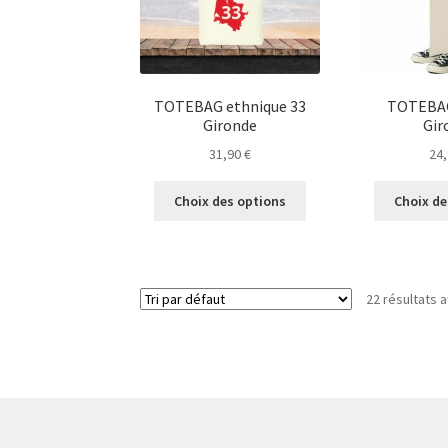
choisies
sur
la
page
du
TOTEBAG ethnique 33
TOTEBAG
produit
Gironde
Gir
31,90
€
24
Ce
Choix des options
Choix de
produit
a
plusieurs
variations.
22 résultats a
Les
options
peuvent
être
choisies
sur
la