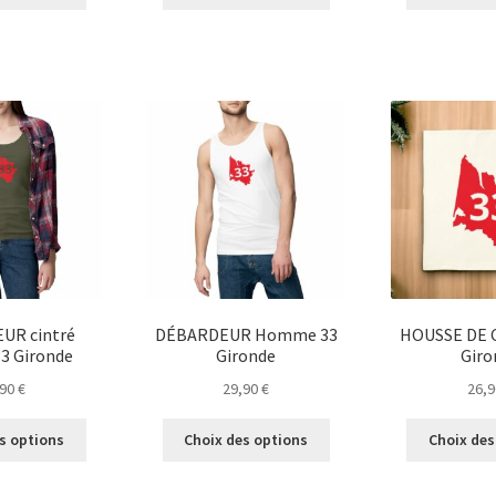
produit
produit
a
a
plusieurs
plusieurs
variations.
variations.
Les
Les
options
options
peuvent
peuvent
être
être
choisies
choisies
sur
sur
la
la
page
page
du
du
produit
produit
UR cintré
DÉBARDEUR Homme 33
HOUSSE DE 
3 Gironde
Gironde
Giro
,90
€
29,90
€
26,
Ce
Ce
s options
Choix des options
Choix des
produit
produit
a
a