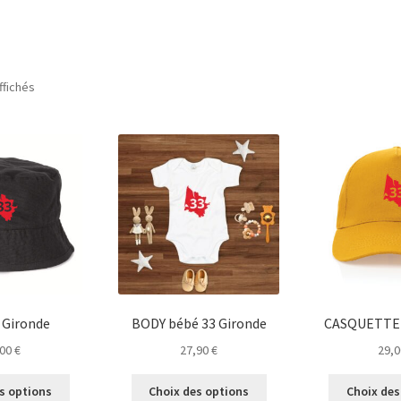
ffichés
 Gironde
BODY bébé 33 Gironde
CASQUETTE 
,00
€
27,90
€
29,
Ce
Ce
s options
Choix des options
Choix des