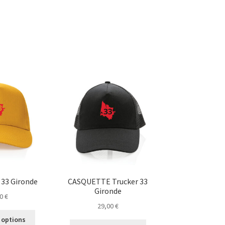
33 Gironde
CASQUETTE Trucker 33
Gironde
00
€
29,00
€
Ce
 options
Ce