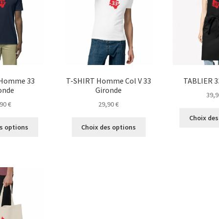
peuvent
être
choisies
sur
la
page
du
 Homme 33
T-SHIRT Homme Col V 33
TABLIER 3
produit
onde
Gironde
39,
,90
€
29,90
€
Choix des
Ce
Ce
s options
Choix des options
produit
produit
a
a
plusieurs
plusieurs
variations.
variations.
Les
Les
options
options
peuvent
peuvent
être
être