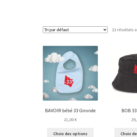
22 résultats a
BAVOIR bébé 33 Gironde
BOB 33
21,00
€
29
Ce
Choix des options
Choix de