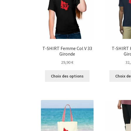
peuvent
être
choisies
sur
la
page
du
T-SHIRT Femme Col V 33
T-SHIRT
produit
Gironde
Gir
29,90
€
32
Ce
Choix des options
Choix de
produit
a
plusieurs
variations.
Les
options
peuvent
être