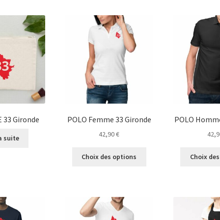
plusieurs
plusieurs
variations.
variations.
Les
Les
options
options
peuvent
peuvent
être
être
choisies
choisies
sur
sur
la
la
page
page
du
du
33 Gironde
POLO Femme 33 Gironde
POLO Homme 
produit
produit
42,90
€
42,
a suite
Ce
Choix des options
Choix des
produit
a
plusieurs
variations.
Les
options