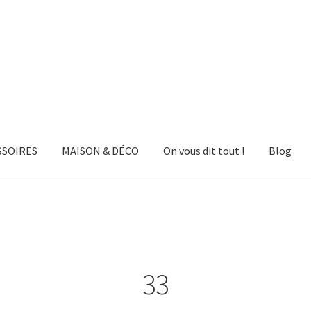
SSOIRES
MAISON & DÉCO
On vous dit tout !
Blog
33