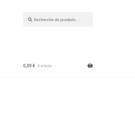
Recherche
Recherche
pour :
0,00
€
0 article