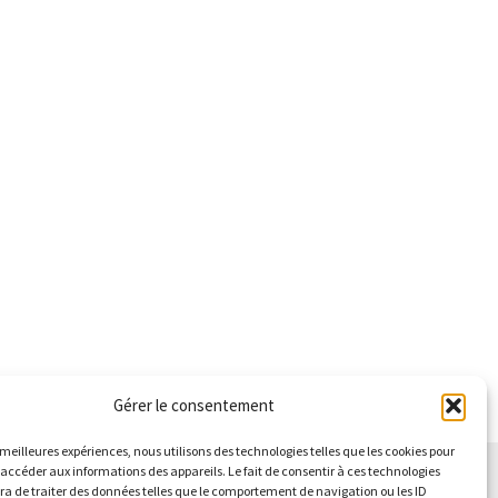
choisies
sur
sur
la
la
page
page
du
du
produit
produit
Gérer le consentement
s meilleures expériences, nous utilisons des technologies telles que les cookies pour
 accéder aux informations des appareils. Le fait de consentir à ces technologies
a de traiter des données telles que le comportement de navigation ou les ID