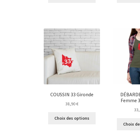
produit
a
plusieurs
variations.
Les
options
peuvent
être
choisies
sur
la
page
du
produit
COUSSIN 33 Gironde
DÉBARDE
Femme 3
38,90
€
33
Ce
Choix des options
produit
Choix de
a
plusieurs