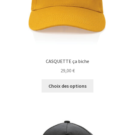
la
page
du
produit
CASQUETTE ça biche
29,00
€
Ce
Choix des options
produit
a
plusieurs
variations.
Les
options