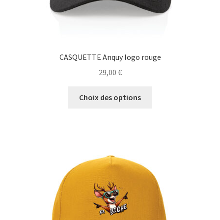
CASQUETTE Anquy logo rouge
29,00
€
Ce
Choix des options
produit
a
plusieurs
variations.
Les
options
peuvent
être
choisies
sur