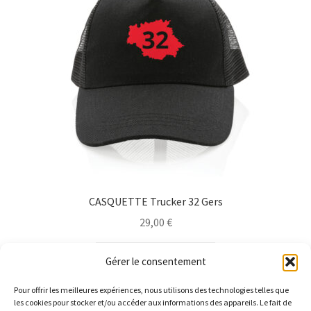
peuvent
être
choisies
sur
la
page
du
produit
CASQUETTE Trucker 32 Gers
29,00
€
Ce
Choix des options
Gérer le consentement
produit
a
Pour offrir les meilleures expériences, nous utilisons des technologies telles que
plusieurs
les cookies pour stocker et/ou accéder aux informations des appareils. Le fait de