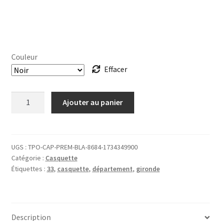
Couleur
Effacer
quantité
Ajouter au panier
de
CASQUETTE
33
Gironde
UGS :
TPO-CAP-PREM-BLA-8684-1734349900
Catégorie :
Casquette
Étiquettes :
33
,
casquette
,
département
,
gironde
Description