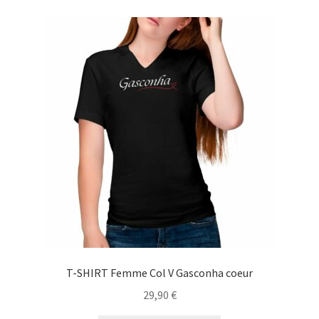
variations.
Les
options
peuvent
être
choisies
sur
la
page
du
produit
T-SHIRT Femme Col V Gasconha coeur
29,90
€