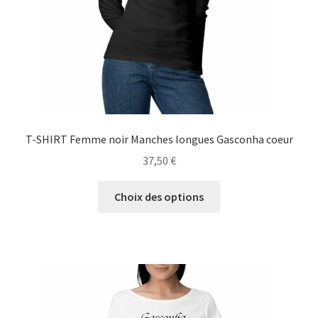
la
page
du
produit
T-SHIRT Femme noir Manches longues Gasconha coeur
37,50
€
Ce
Choix des options
produit
a
plusieurs
variations.
Les
options
peuvent