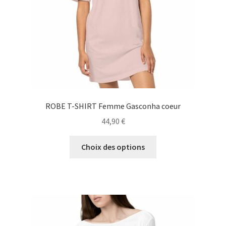
la
page
du
produit
ROBE T-SHIRT Femme Gasconha coeur
44,90
€
Ce
Choix des options
produit
a
plusieurs
variations.
Les
options