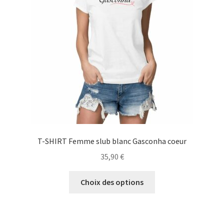
être
choisies
sur
la
page
du
produit
T-SHIRT Femme slub blanc Gasconha coeur
35,90
€
Ce
Choix des options
produit
a
plusieurs