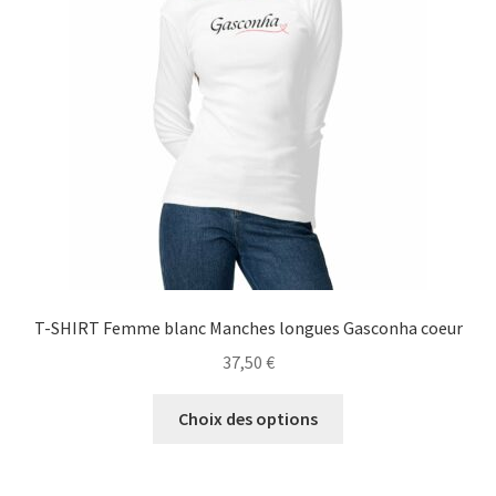
peuvent
être
choisies
sur
la
page
du
produit
T-SHIRT Femme blanc Manches longues Gasconha coeur
37,50
€
Ce
Choix des options
produit
a
plusieurs