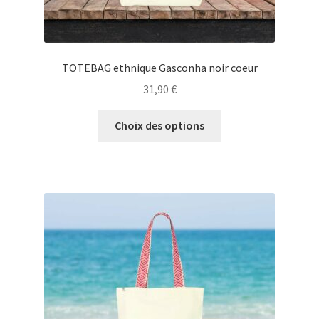
TOTEBAG ethnique Gasconha noir coeur
31,90
€
Ce
Choix des options
produit
a
plusieurs
variations.
Les
options
peuvent
être
choisies
sur
la