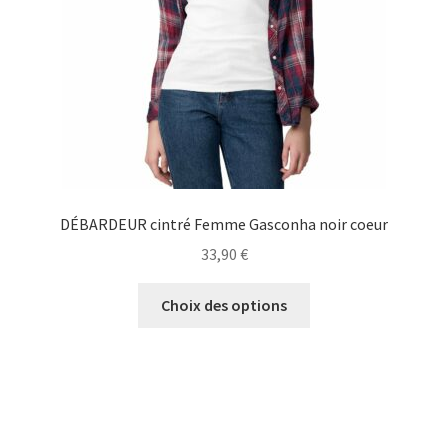
sur
la
page
du
produit
DÉBARDEUR cintré Femme Gasconha noir coeur
33,90
€
Ce
Choix des options
produit
a
plusieurs
variations.
Les
options