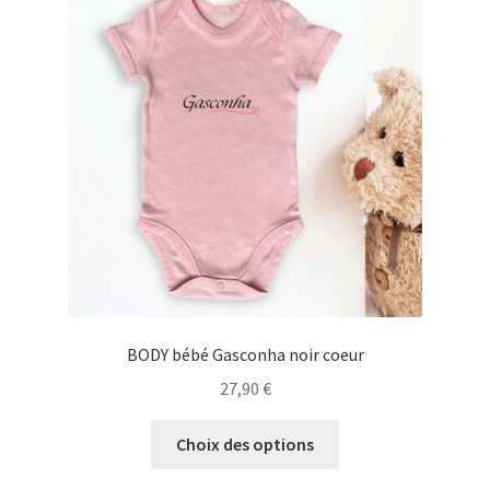
Blog
BODY bébé Gasconha noir coeur
27,90
€
Ce
Choix des options
produit
a