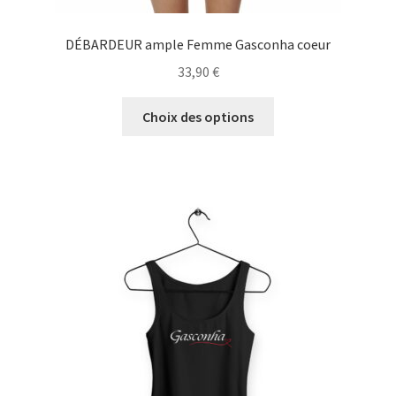
DÉBARDEUR ample Femme Gasconha coeur
33,90
€
Ce
Choix des options
produit
a
plusieurs
variations.
Les
options
peuvent
être
choisies
sur
la
page
du