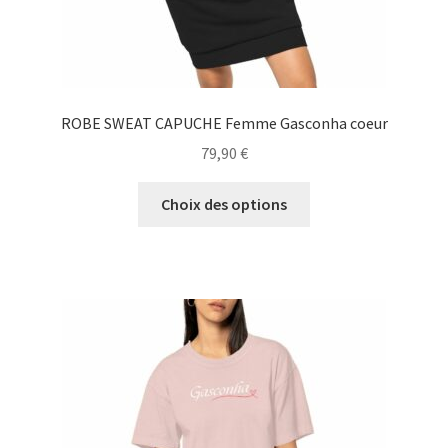
produit
ROBE SWEAT CAPUCHE Femme Gasconha coeur
79,90
€
Ce
Choix des options
produit
a
plusieurs
variations.
Les
options
peuvent
être
choisies
sur