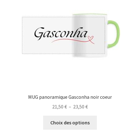
peuvent
être
choisies
sur
la
page
du
produit
MUG panoramique Gasconha noir coeur
Plage
21,50
€
–
23,50
€
de
Ce
prix :
Choix des options
produit
21,50 €
a
à