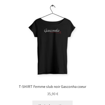
variations.
Les
options
peuvent
être
choisies
sur
la
page
du
produit
T-SHIRT Femme slub noir Gasconha coeur
35,90
€
Ce