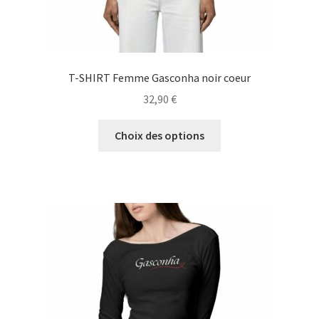
T-SHIRT Femme Gasconha noir coeur
32,90
€
Ce
Choix des options
produit
a
plusieurs
variations.
Les
options
peuvent
être
choisies
sur