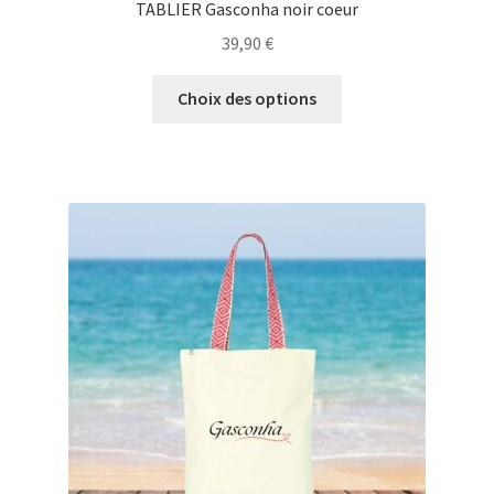
TABLIER Gasconha noir coeur
39,90
€
Ce
Choix des options
produit
a
plusieurs
variations.
Les
options
peuvent
être
choisies
sur
la
page
du
produit