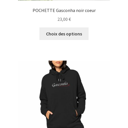
POCHETTE Gasconha noir coeur
23,00
€
Ce
Choix des options
produit
a
plusieurs
variations.
Les
options
peuvent
être
choisies
sur
la
page
du