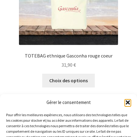
page
du
produit
TOTEBAG ethnique Gasconha rouge coeur
31,90
€
Ce
Choix des options
produit
a
plusieurs
Gérer le consentement
variations.
Les
Pour offrir les meilleures expériences, nous utilisons des technologies telles que
les cookies pour stocker et/ou accéder aux informations des appareils. Le fait de
options
consentir à ces technologies nous permettra de traiter des données telles que le
20 résultats affichés
peuvent
comportement de navigation ou les ID uniques sur ce site. Le fait de ne pas
consentir ou de retirer son consentement peut avoir un effet négatif sur certaines