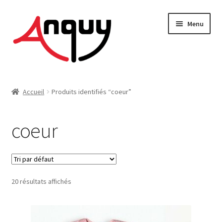
Aller
Aller
Menu
à
au
la
contenu
navigation
FEMME
Accueil
Produits identifiés “coeur”
HOMME
coeur
ENFANT
ACCESSOIRES
20 résultats affichés
MAISON & DÉCO
On vous dit tout !