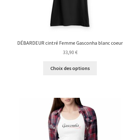
produit
DÉBARDEUR cintré Femme Gasconha blanc coeur
33,90
€
Ce
Choix des options
produit
a
plusieurs
variations.
Les
options
peuvent
être
choisies