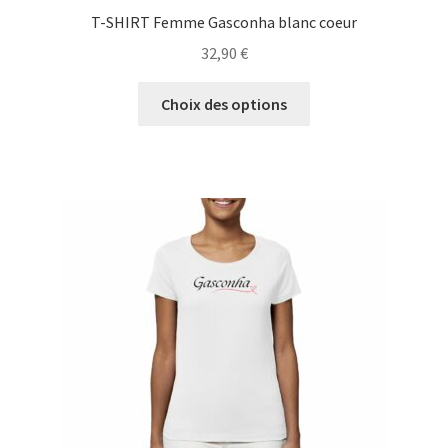
T-SHIRT Femme Gasconha blanc coeur
32,90
€
Ce
Choix des options
produit
a
plusieurs
variations.
Les
options
peuvent
être
choisies
sur
la
page
du
produit