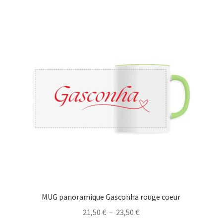
plusieurs
23,50 €
variations.
Les
options
peuvent
être
choisies
sur
la
page
du
produit
MUG panoramique Gasconha rouge coeur
Plage
21,50
€
–
23,50
€