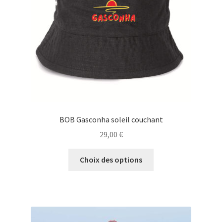
BOB Gasconha soleil couchant
29,00
€
Ce
Choix des options
produit
a
plusieurs
variations.
Les