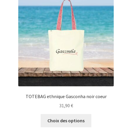
options
peuvent
être
choisies
sur
la
page
du
produit
TOTEBAG ethnique Gasconha noir coeur
31,90
€
Ce
Choix des options
produit