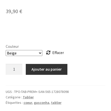
39,90
€
Couleur
Effacer
quantité
Ajouter au panier
de
TABLIER
Gasconha
noir
UGS :
TPO-TAB-PREM+-SAN-565-1728078098
Catégorie :
Tablier
coeur
Étiquettes :
coeur
,
gasconha
,
tablier