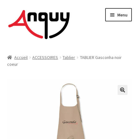
Aller
Aller
Menu
à
au
la
contenu
navigation
FEMME
Accueil
ACCESSOIRES
Tablier
TABLIER Gasconha noir
coeur
HOMME
ENFANT
ACCESSOIRES
MAISON & DÉCO
On vous dit tout !