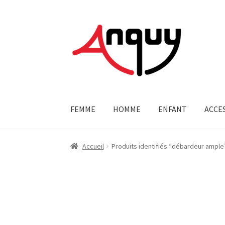
Aller
Aller
à
au
la
contenu
navigation
FEMME
HOMME
ENFANT
ACCE
Accueil
Produits identifiés “débardeur ample