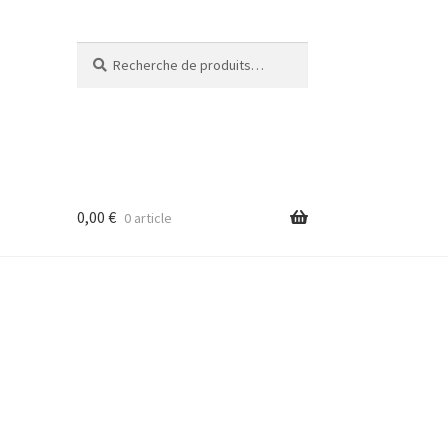
Recherche
Recherche
pour :
0,00
€
0 article