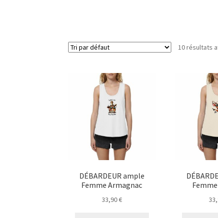
10 résultats a
DÉBARDEUR ample
DÉBARDE
Femme Armagnac
Femme 
33,90
€
33
Ce