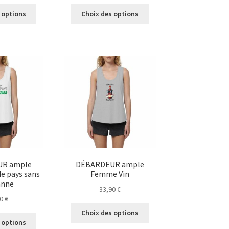
Ce
Ce
 options
Choix des options
produit
produit
a
a
plusieurs
plusieurs
variations.
variations.
Les
Les
options
options
peuvent
peuvent
être
être
choisies
choisies
sur
sur
la
la
page
page
du
du
R ample
DÉBARDEUR ample
produit
produit
e pays sans
Femme Vin
anne
33,90
€
90
€
Ce
Choix des options
Ce
produit
 options
produit