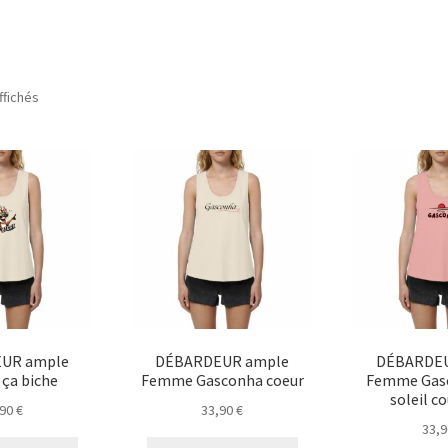
ffichés
UR ample
DÉBARDEUR ample
DÉBARDEU
ça biche
Femme Gasconha coeur
Femme Gasc
soleil c
,90
€
33,90
€
33,
Ce
Ce