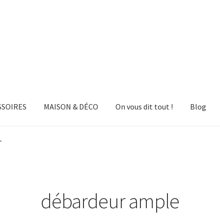
SSOIRES
MAISON & DÉCO
On vous dit tout !
Blog
”
débardeur ample