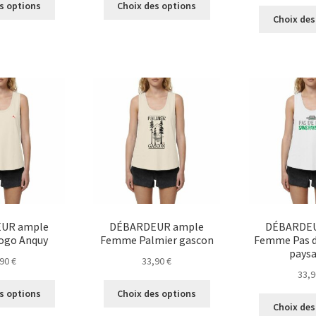
s options
Choix des options
produit
produit
Choix des
a
a
plusieurs
plusieurs
variations.
variations.
Les
Les
options
options
peuvent
peuvent
être
être
choisies
choisies
sur
sur
la
la
page
page
du
du
produit
produit
UR ample
DÉBARDEUR ample
DÉBARDEU
ogo Anquy
Femme Palmier gascon
Femme Pas d
pays
,90
€
33,90
€
33,
Ce
Ce
s options
Choix des options
produit
produit
Choix des