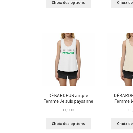
Choix des options
Choix de
produit
a
plusieurs
variations.
Les
options
peuvent
être
choisies
sur
la
page
du
produit
DÉBARDEUR ample
DÉBARDE
Femme Je suis paysanne
Femme l
33,90
€
33
Ce
Choix des options
Choix de
produit