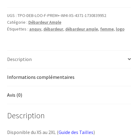
ample
Femme
UGS :
TPO-DEB-LOO-F-PREM+-WHI-XS-4371-1730839952
Catégorie :
Débardeur Ample
logo
Étiquettes :
anquy
,
débardeur
,
débardeur ample
,
femme
,
logo
Anquy
Description
Informations complémentaires
Avis (0)
Description
Disponible du XS au 2XL (
Guide des Tailles
)