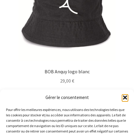
choisies
sur
la
page
du
produit
BOB Anquy logo blanc
29,00
€
Ce
Choix des options
Gérer le consentement
produit
a
Pour offrir les meilleures expériences, nous utilisons des technologies telles que
plusieurs
les cookies pour stocker et/ou accéder aux informations des appareils. Le fait de
consentir à ces technologies nous permettra de traiter des données telles que le
variations.
comportement de navigation ou les ID uniques sur ce site. Le fait de ne pas
Les
consentir ou de retirer son consentement peut avoir un effet négatif sur certaines