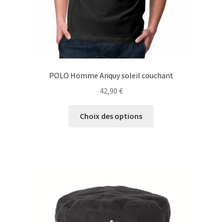
du
produit
POLO Homme Anquy soleil couchant
42,90
€
Ce
Choix des options
produit
a
plusieurs
variations.
Les
options
peuvent
être