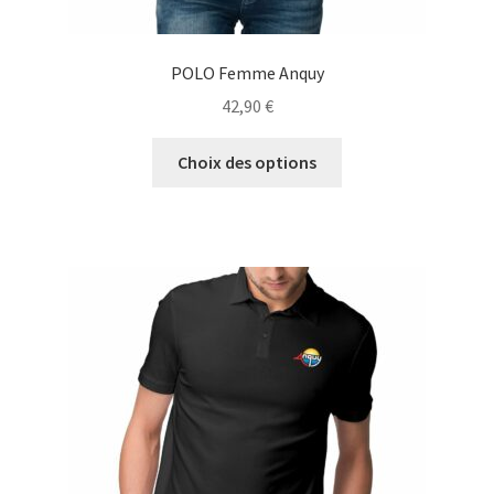
POLO Femme Anquy
42,90
€
Ce
Choix des options
produit
a
plusieurs
variations.
Les
options
peuvent
être
choisies
sur
la
page