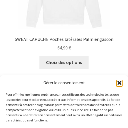
produit
SWEAT CAPUCHE Poches latérales Palmier gascon
64,90
€
Ce
Choix des options
produit
a
plusieurs
Gérer le consentement
variations.
Les
Pour offrir les meilleures expériences, nous utilisons des technologies telles que
les cookies pour stocker et/ou accéder aux informations des appareils. Le fait de
options
consentir à ces technologies nous permettra de traiter des données telles que le
4 résultats affichés
peuvent
comportement de navigation ou les ID uniques sur ce site. Le fait de ne pas
consentir ou de retirer son consentement peut avoir un effet négatif sur certaines
être
caractéristiques et fonctions.
choisies