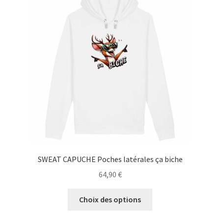
Blog
SWEAT CAPUCHE Poches latérales ça biche
64,90
€
Ce
Choix des options
produit
a