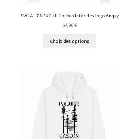
SWEAT CAPUCHE Poches latérales logo Anquy
64,90
€
Ce
Choix des options
produit
a
plusieurs
variations.
Les
options
peuvent
être
choisies
sur
la
page
du