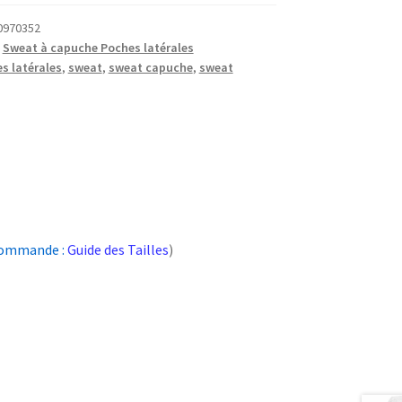
0970352
,
Sweat à capuche Poches latérales
s latérales
,
sweat
,
sweat capuche
,
sweat
 commande :
Guide des Tailles
)