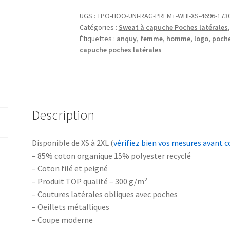
CAPUCHE
Poches
UGS :
TPO-HOO-UNI-RAG-PREM+-WHI-XS-4696-173
Catégories :
Sweat à capuche Poches latérales
latérales
Étiquettes :
anquy
,
femme
,
homme
,
logo
,
poche
logo
capuche poches latérales
Anquy
Description
Disponible de XS à 2XL (
vérifiez bien vos mesures avant
– 85% coton organique 15% polyester recyclé
– Coton filé et peigné
– Produit TOP qualité – 300 g/m²
– Coutures latérales obliques avec poches
– Oeillets métalliques
– Coupe moderne