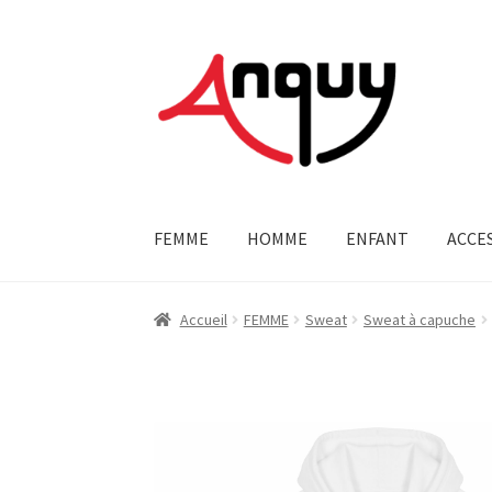
Aller
Aller
à
au
la
contenu
navigation
FEMME
HOMME
ENFANT
ACCE
Accueil
FEMME
Sweat
Sweat à capuche