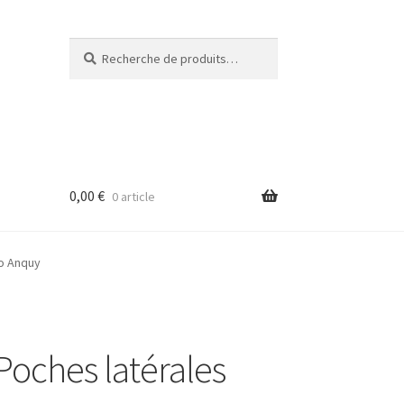
Recherche
Recherche
pour :
0,00
€
0 article
o Anquy
ches latérales