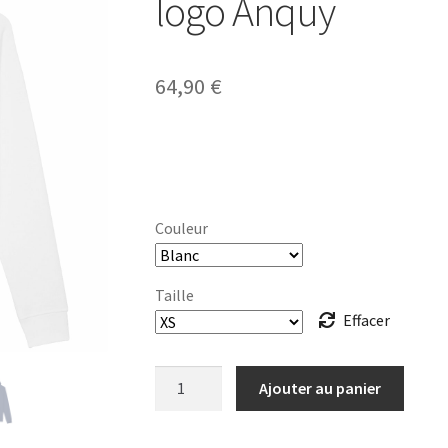
logo Anquy
64,90
€
Couleur
Taille
Effacer
quantité
Ajouter au panier
de
SWEAT