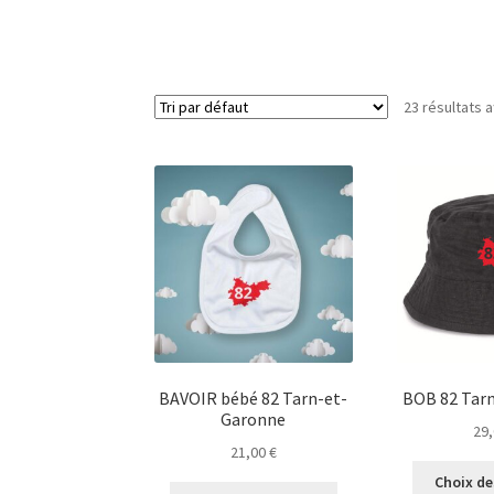
23 résultats a
BAVOIR bébé 82 Tarn-et-
BOB 82 Tar
Garonne
29
21,00
€
Choix de
Ce