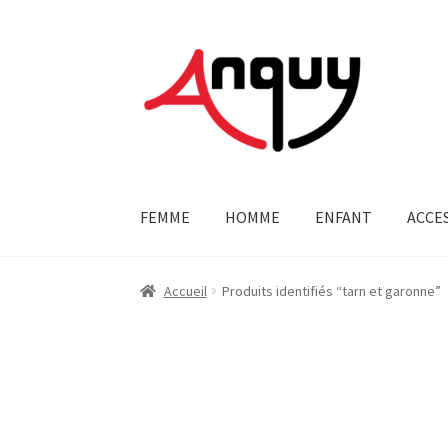
Aller
Aller
à
au
la
contenu
navigation
FEMME
HOMME
ENFANT
ACCE
Accueil
Produits identifiés “tarn et garonne”