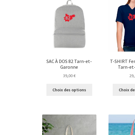
options
peuvent
être
choisies
sur
la
page
du
produit
SAC À DOS 82 Tarn-et-
T-SHIRT Fe
Garonne
Tarn-et
39,00
€
29
Ce
Choix des options
Choix de
produit
a
plusieurs
variations.
Les
options
peuvent