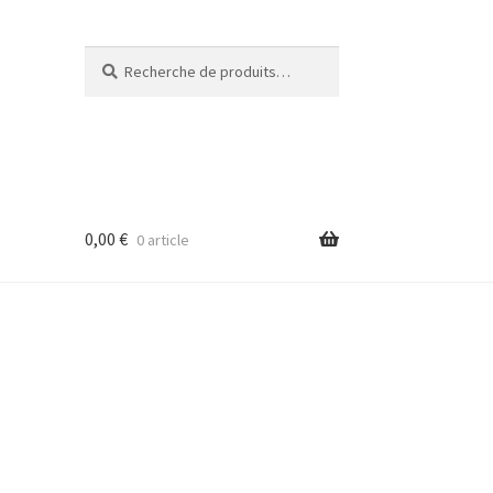
Recherche
Recherche
pour :
0,00
€
0 article