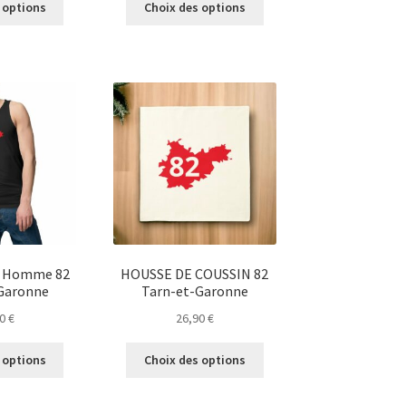
 options
Choix des options
produit
produit
a
a
plusieurs
plusieurs
variations.
variations.
Les
Les
options
options
peuvent
peuvent
être
être
choisies
choisies
sur
sur
la
la
page
page
du
du
 Homme 82
HOUSSE DE COUSSIN 82
produit
produit
Garonne
Tarn-et-Garonne
90
€
26,90
€
Ce
Ce
 options
Choix des options
produit
produit
a
a