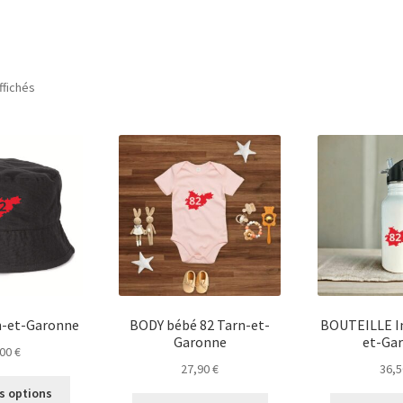
ffichés
n-et-Garonne
BODY bébé 82 Tarn-et-
BOUTEILLE In
Garonne
et-Ga
,00
€
27,90
€
36,
Ce
s options
Ce