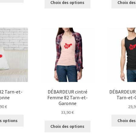
produit
Choix des options
Choix des
produit
a
a
plusieurs
plusieurs
variations.
variations.
Les
Les
options
options
peuvent
peuvent
être
être
choisies
choisies
sur
sur
la
la
page
page
du
du
produit
2 Tarn-et-
DÉBARDEUR cintré
DÉBARDEUR
produit
onne
Femme 82 Tarn-et-
Tarn-et-
Garonne
,90
€
29,
33,90
€
Ce
s options
Choix des
Ce
produit
Choix des options
produit
a