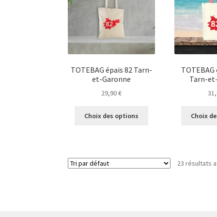
être
choisies
sur
la
page
du
TOTEBAG épais 82 Tarn-
TOTEBAG e
produit
et-Garonne
Tarn-et
29,90
€
31
Ce
Choix des options
Choix de
produit
a
plusieurs
variations.
23 résultats a
Les
options
peuvent
être
choisies