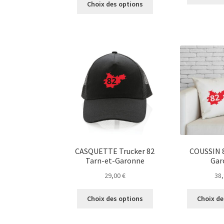
Choix des options
produit
a
plusieurs
variations.
Les
options
peuvent
être
choisies
sur
la
page
du
CASQUETTE Trucker 82
COUSSIN 8
produit
Tarn-et-Garonne
Gar
29,00
€
38
Ce
Choix des options
Choix de
produit
a