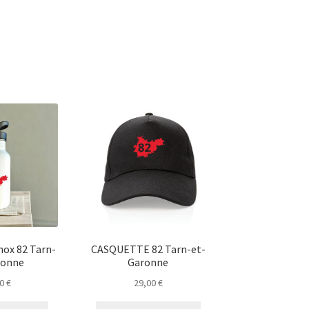
ox 82 Tarn-
CASQUETTE 82 Tarn-et-
ronne
Garonne
50
€
29,00
€
Ce
Ce