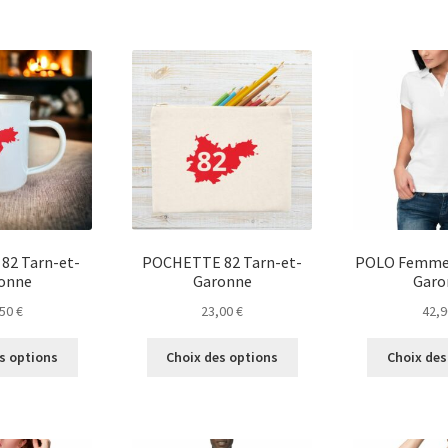
a
plusieurs
plusieurs
variations.
variations.
Les
Les
options
options
peuvent
peuvent
être
être
choisies
choisies
sur
sur
la
la
page
page
du
du
produit
82 Tarn-et-
POCHETTE 82 Tarn-et-
POLO Femme 
produit
onne
Garonne
Garo
,50
€
23,00
€
42,
Ce
Ce
s options
Choix des options
Choix des
produit
produit
a
a
plusieurs
plusieurs
variations.
variations.