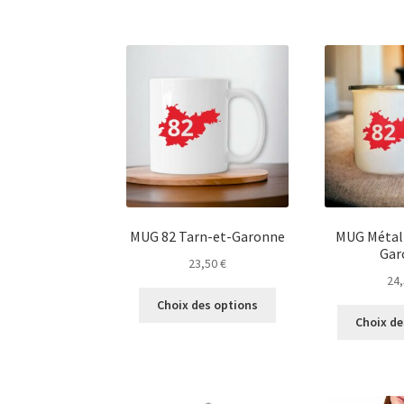
plusieurs
variations.
Les
options
peuvent
être
choisies
sur
la
page
du
produit
MUG 82 Tarn-et-Garonne
MUG Métal 
Gar
23,50
€
24
Ce
Choix des options
produit
Choix de
a
plusieurs
variations.
Les