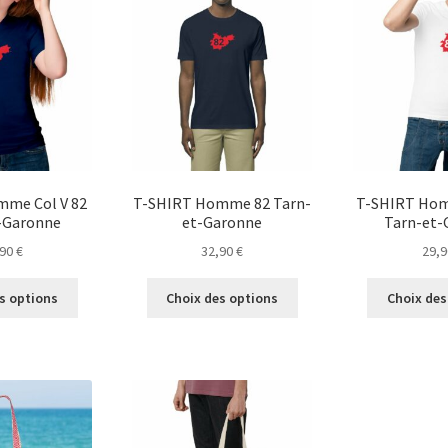
Les
Les
options
options
peuvent
peuvent
être
être
choisies
choisies
sur
sur
la
la
page
page
du
du
mme Col V 82
T-SHIRT Homme 82 Tarn-
T-SHIRT Hom
produit
produit
-Garonne
et-Garonne
Tarn-et-
,90
€
32,90
€
29,
Ce
Ce
s options
Choix des options
Choix des
produit
produit
a
a
plusieurs
plusieurs
variations.
variations.
Les
Les
options
options
peuvent
peuvent