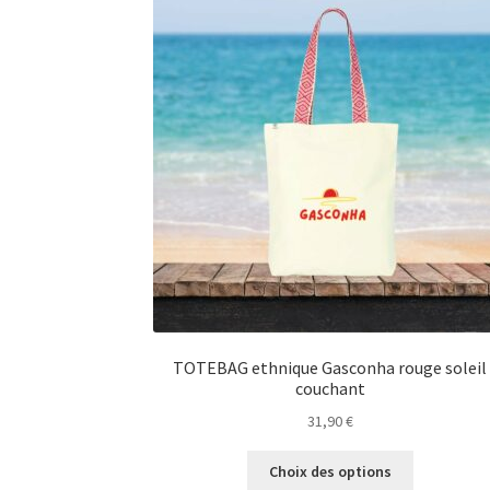
TOTEBAG ethnique Gasconha rouge soleil
couchant
31,90
€
Ce
Choix des options
produit