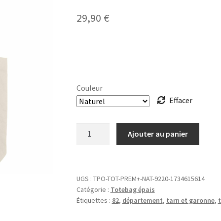
29,90
€
Couleur
Effacer
quantité
Ajouter au panier
de
TOTEBAG
épais
82
UGS :
TPO-TOT-PREM+-NAT-9220-1734615614
Catégorie :
Totebag épais
Tarn-
Étiquettes :
82
,
département
,
tarn et garonne
,
et-
Garonne