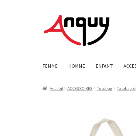
Aller
Aller
à
au
la
contenu
navigation
FEMME
HOMME
ENFANT
ACCE
Accueil
ACCESSOIRES
Totebag
Totebag é