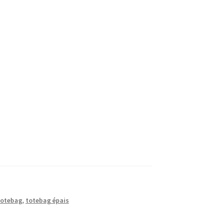
totebag
,
totebag épais