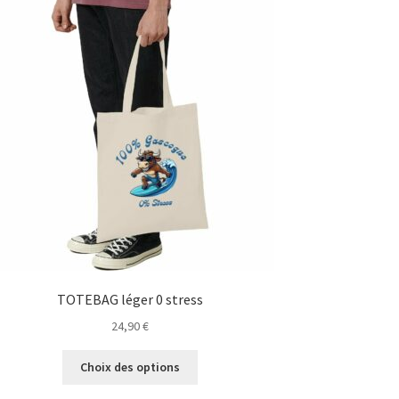
TOTEBAG léger 0 stress
24,90
€
Ce
Choix des options
produit
a