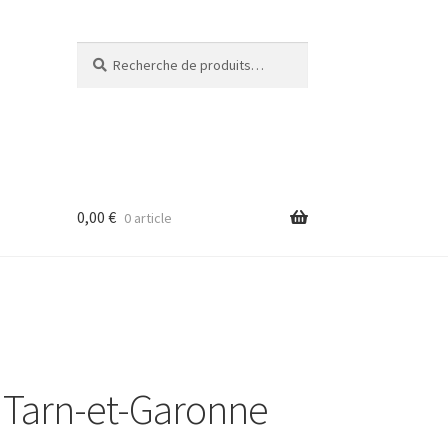
Recherche
Recherche
pour :
0,00
€
0 article
 Tarn-et-Garonne