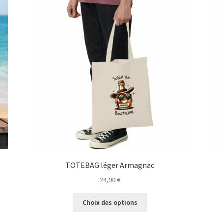
TOTEBAG léger Armagnac
24,90
€
Ce
Choix des options
produit
a