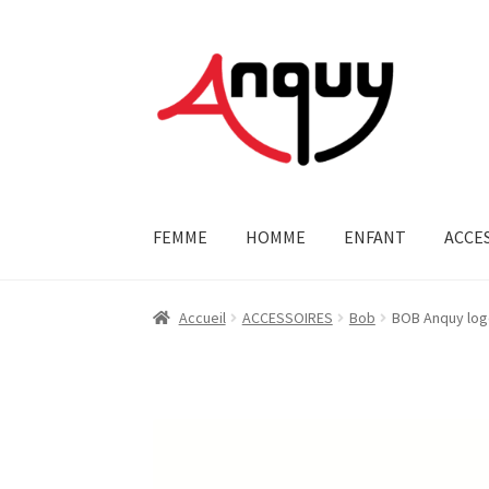
Aller
Aller
à
au
la
contenu
navigation
FEMME
HOMME
ENFANT
ACCE
Accueil
ACCESSOIRES
Bob
BOB Anquy log