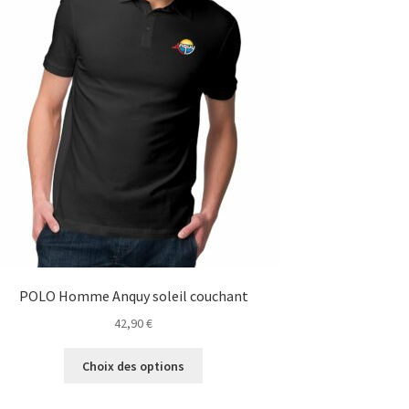
POLO Homme Anquy soleil couchant
42,90
€
Ce
Choix des options
produit
a