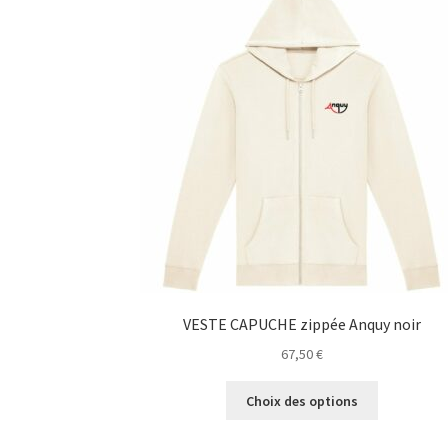
VESTE CAPUCHE zippée Anquy noir
67,50
€
Ce
Choix des options
produit
a