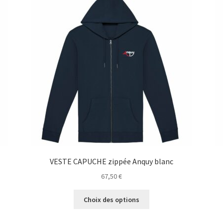
VESTE CAPUCHE zippée Anquy blanc
67,50
€
Ce
Choix des options
produit
a