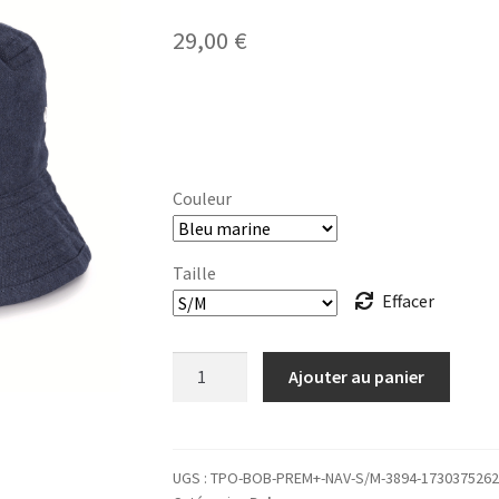
29,00
€
Couleur
Taille
Effacer
quantité
Ajouter au panier
de
BOB
Anquy
logo
UGS :
TPO-BOB-PREM+-NAV-S/M-3894-1730375262