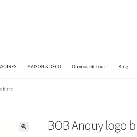
SSOIRES
MAISON & DÉCO
On vous dit tout !
Blog
o blanc
BOB Anquy logo b