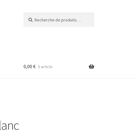
Recherche
Recherche
pour :
0,00
€
0 article
lanc