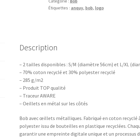
Catégorie :
Bob
blanc
Étiquettes :
anquy
,
bob
,
logo
Description
– 2 tailles disponibles : S/M (diamètre 56cm) et L/XL (di
– 70% coton recyclé et 30% polyester recyclé
– 285 g/m2
– Produit TOP qualité
– Traceur AWARE
– Oeillets en métal sur les côtés
Bob avec œillets métalliques. Fabriqué en coton recyclé 
polyester issu de bouteilles en plastique recyclées. Ch
garantir une empreinte digitale unique et un processus d