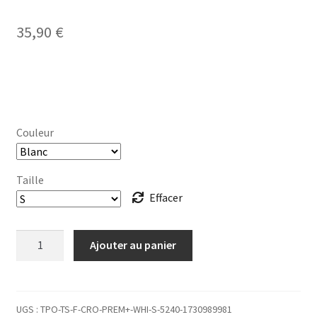
35,90
€
Couleur
Taille
Effacer
quantité
Ajouter au panier
de
CROP-
TOP
Femme
UGS :
TPO-TS-F-CRO-PREM+-WHI-S-5240-1730989981