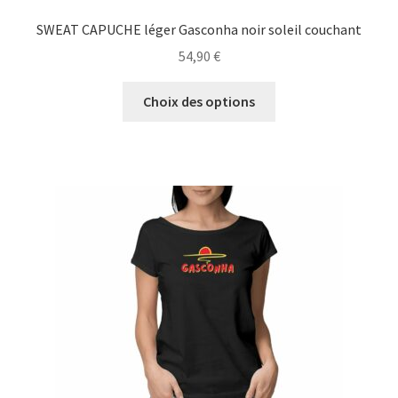
SWEAT CAPUCHE léger Gasconha noir soleil couchant
54,90
€
Ce
Choix des options
produit
a
plusieurs
variations.
Les
options
peuvent
être
choisies
sur
la
page
du