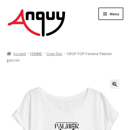
Aller
Aller
Menu
à
au
la
contenu
navigation
FEMME
Accueil
FEMME
Crop-Top
CROP-TOP Femme Palmier
gascon
HOMME
ENFANT
ACCESSOIRES
MAISON & DÉCO
On vous dit tout !