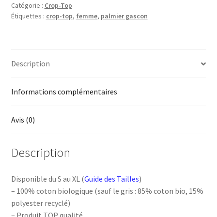
Catégorie :
Crop-Top
Palmier
Étiquettes :
crop-top
,
femme
,
palmier gascon
gascon
Description
Informations complémentaires
Avis (0)
Description
Disponible du S au XL (
Guide des Tailles
)
– 100% coton biologique (sauf le gris : 85% coton bio, 15%
polyester recyclé)
– Produit TOP qualité