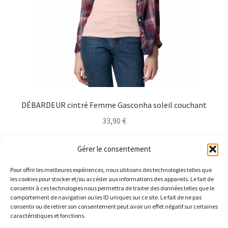
la
page
du
produit
DÉBARDEUR cintré Femme Gasconha soleil couchant
33,90
€
Ce
Choix des options
Gérer le consentement
produit
a
Pour offrir les meilleures expériences, nous utilisons des technologies telles que
plusieurs
les cookies pour stocker et/ou accéder aux informations des appareils. Le fait de
consentir à ces technologies nous permettra de traiter des données telles que le
variations.
comportement de navigation ou les ID uniques sur ce site. Le fait de ne pas
Les
consentir ou de retirer son consentement peut avoir un effet négatif sur certaines
caractéristiques et fonctions.
options