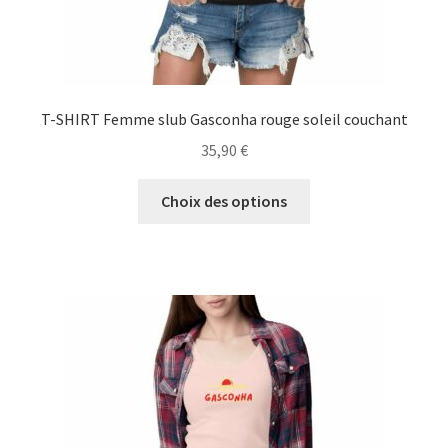
produit
T-SHIRT Femme slub Gasconha rouge soleil couchant
35,90
€
Ce
Choix des options
produit
a
plusieurs
variations.
Les
options
peuvent
être
choisies
sur