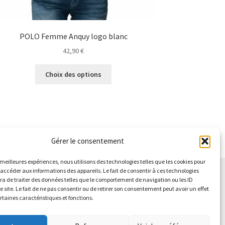
POLO Femme Anquy logo blanc
42,90
€
Ce
Choix des options
produit
a
plusieurs
variations.
Les
options
Gérer le consentement
peuvent
être
s meilleures expériences, nous utilisons des technologies telles que les cookies pour
choisies
 accéder aux informations des appareils. Le fait de consentir à ces technologies
sur
a de traiter des données telles que le comportement de navigation ou les ID
e site. Le fait de ne pas consentir ou de retirer son consentement peut avoir un effet
la
ertaines caractéristiques et fonctions.
page
du
produit