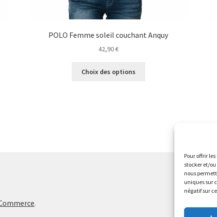
POLO Femme soleil couchant Anquy
42,90
€
Ce
Choix des options
produit
a
plusieurs
variations.
Les
options
peuvent
être
Pour offrir le
choisies
stocker et/ou
sur
nous permettr
uniques sur c
la
négatif sur c
page
oCommerce
.
du
produit