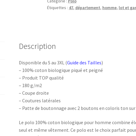
Catégorie :
Polo
Lot-
Étiquettes :
47
,
département
,
homme
,
lot et ga
et-
Garonne
Description
Disponible du S au 3XL (
Guide des Tailles
)
– 100% coton biologique piqué et peigné
– Produit TOP qualité
– 180 g/m2
– Coupe droite
– Coutures latérales
– Patte de boutonnage avec 2 boutons en coloris ton sur
Le polo 100% coton biologique pour homme combine élé
seul et même vêtement. Ce polo est le choix parfait pour