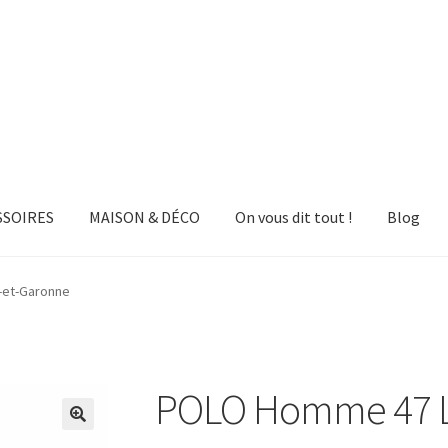
SSOIRES
MAISON & DÉCO
On vous dit tout !
Blog
-et-Garonne
POLO Homme 47 L