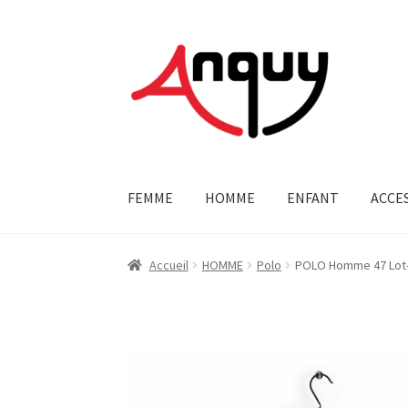
Aller
Aller
à
au
la
contenu
navigation
FEMME
HOMME
ENFANT
ACCE
Accueil
HOMME
Polo
POLO Homme 47 Lot