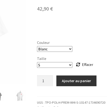
42,90
€
Couleur
Taille
Effacer
quantité
Ajouter au panier
de
POLO
Homme
47
UGS :
TPO-POL-H-PREM-WHI-S-10147-1734690720