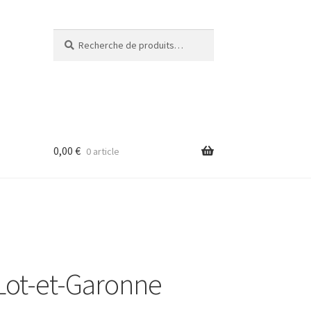
Recherche
Recherche
pour :
0,00
€
0 article
ot-et-Garonne