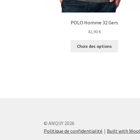
POLO Homme 32 Gers
42,90
€
Ce
Choix des options
produit
a
plusieurs
variations.
Les
options
peuvent
être
choisies
sur
la
© ANQUY 2026
page
Politique de confidentialité
Built with Wo
du
produit