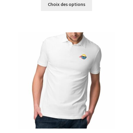
Ce
Choix des options
produit
a
plusieurs
variations.
Les
options
peuvent
être
choisies
sur
la
page
du
produit