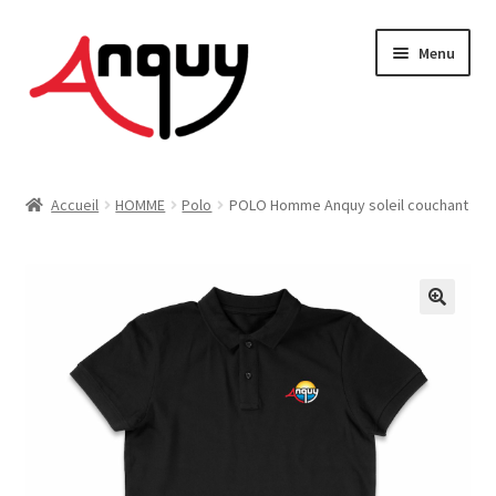
Aller
Aller
Menu
à
au
la
contenu
navigation
FEMME
Accueil
HOMME
Polo
POLO Homme Anquy soleil couchant
HOMME
ENFANT
ACCESSOIRES
MAISON & DÉCO
On vous dit tout !