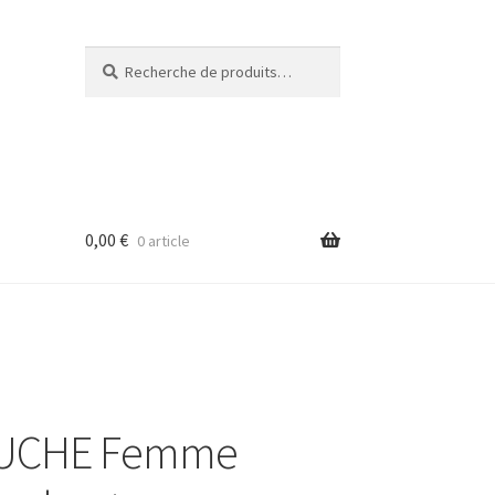
Recherche
Recherche
pour :
0,00
€
0 article
PUCHE Femme