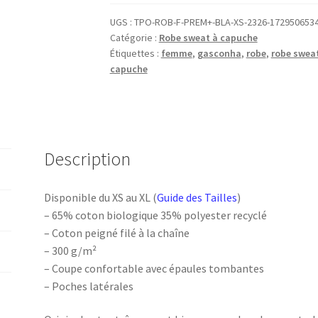
SWEAT
CAPUCHE
UGS :
TPO-ROB-F-PREM+-BLA-XS-2326-172950653
Catégorie :
Robe sweat à capuche
Femme
Étiquettes :
femme
,
gasconha
,
robe
,
robe swea
Gasconha
capuche
soleil
couchant
Description
Disponible du XS au XL (
Guide des Tailles
)
– 65% coton biologique 35% polyester recyclé
– Coton peigné filé à la chaîne
– 300 g/m²
– Coupe confortable avec épaules tombantes
– Poches latérales