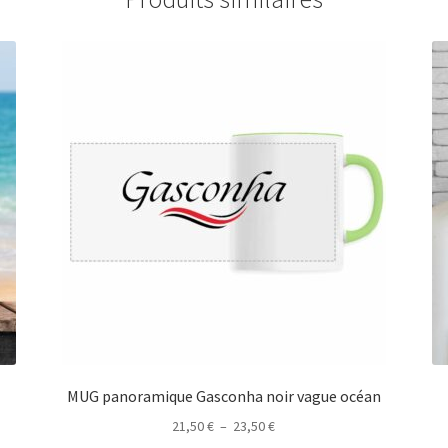
MUG panoramique Gasconha noir vague océan
Plage
21,50
€
–
23,50
€
de