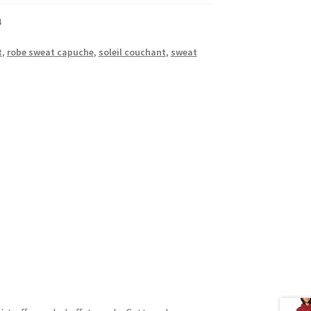
4
t
,
robe sweat capuche
,
soleil couchant
,
sweat