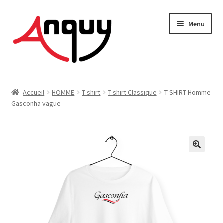
Aller
Aller
Menu
à
au
la
contenu
navigation
FEMME
Accueil
HOMME
T-shirt
T-shirt Classique
T-SHIRT Homme
Gasconha vague
HOMME
ENFANT
ACCESSOIRES
MAISON & DÉCO
On vous dit tout !