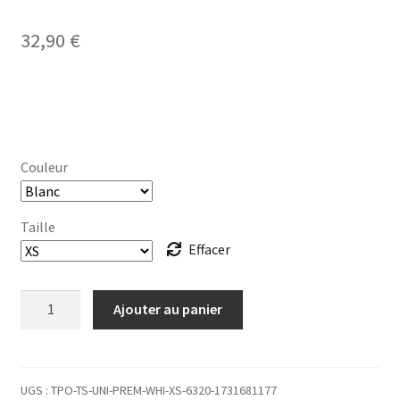
32,90
€
Couleur
Taille
Effacer
quantité
Ajouter au panier
de
T-
SHIRT
Homme
UGS :
TPO-TS-UNI-PREM-WHI-XS-6320-1731681177