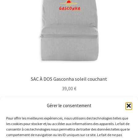
choisies
sur
la
page
du
produit
SAC À DOS Gasconha soleil couchant
39,00
€
Ce
Choix des options
Gérer le consentement
produit
a
Pour offrir les meilleures expériences, nous utilisons des technologies telles que
plusieurs
les cookies pour stocker et/ou accéder aux informations des appareils. Le fait de
consentir à ces technologies nous permettra de traiter des données telles que le
variations.
comportement de navigation ou les ID uniques sur ce site. Le fait de ne pas