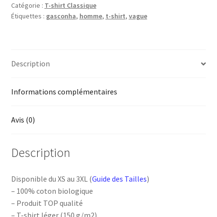
Catégorie :
T-shirt Classique
Gasconha
Étiquettes :
gasconha
,
homme
,
t-shirt
,
vague
vague
Description
Informations complémentaires
Avis (0)
Description
Disponible du XS au 3XL (
Guide des Tailles
)
– 100% coton biologique
– Produit TOP qualité
– T-shirt léger (150 g/m2)