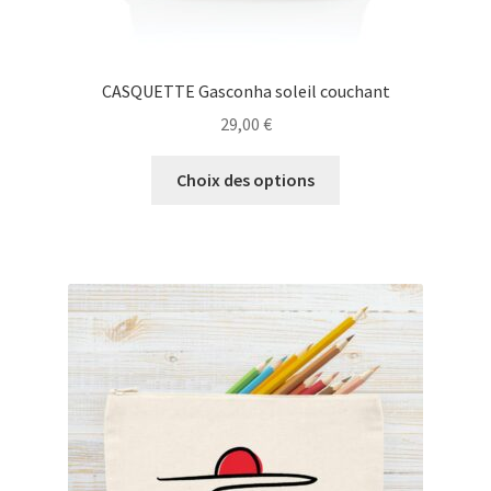
CASQUETTE Gasconha soleil couchant
29,00
€
Ce
Choix des options
produit
a
plusieurs
variations.
Les
options
peuvent
être
choisies
sur
la