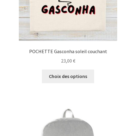
page
du
produit
POCHETTE Gasconha soleil couchant
23,00
€
Ce
Choix des options
produit
a
plusieurs
variations.
Les
options
peuvent
être