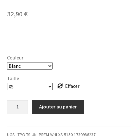
32,90
€
Couleur
Taille
Effacer
quantité
Ajouter au panier
de
T-
SHIRT
Homme
UGS :
TPO-TS-UNI-PREM-WHI-XS-5150-1730986237