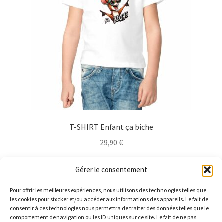
choisies
sur
la
page
du
produit
T-SHIRT Enfant ça biche
29,90
€
Ce
Choix des options
Gérer le consentement
produit
a
Pour offrir les meilleures expériences, nous utilisons des technologies telles que
plusieurs
les cookies pour stocker et/ou accéder aux informations des appareils. Le fait de
consentir à ces technologies nous permettra de traiter des données telles que le
variations.
comportement de navigation ou les ID uniques sur ce site. Le fait de ne pas