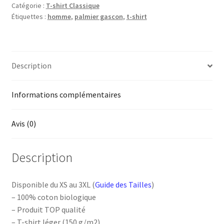
Catégorie :
T-shirt Classique
Palmier
Étiquettes :
homme
,
palmier gascon
,
t-shirt
gascon
Description
Informations complémentaires
Avis (0)
Description
Disponible du XS au 3XL (
Guide des Tailles
)
– 100% coton biologique
– Produit TOP qualité
– T-shirt léger (150 g/m2)