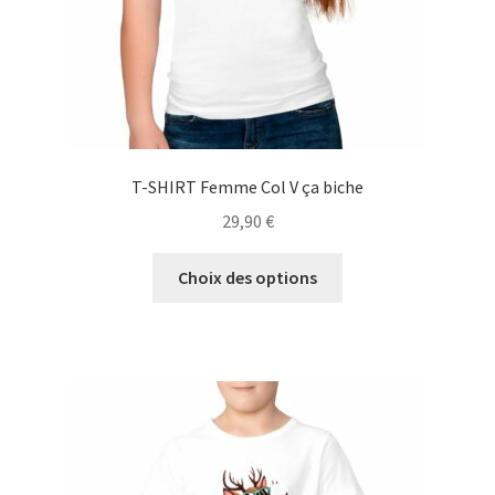
page
du
produit
T-SHIRT Femme Col V ça biche
29,90
€
Ce
Choix des options
produit
a
plusieurs
variations.
Les
options
peuvent
être