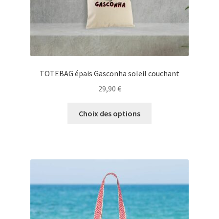
du
produit
TOTEBAG épais Gasconha soleil couchant
29,90
€
Ce
Choix des options
produit
a
plusieurs
variations.
Les
options
peuvent
être
choisies