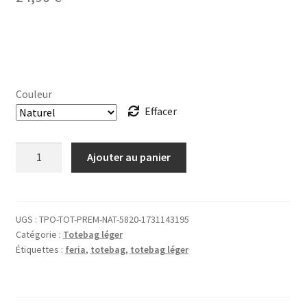
Couleur
Effacer
quantité
Ajouter au panier
de
TOTEBAG
léger
0
UGS :
TPO-TOT-PREM-NAT-5820-1731143195
Catégorie :
Totebag léger
stress
Étiquettes :
feria
,
totebag
,
totebag léger