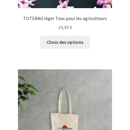
TOTEBAG léger Tous pour les agriculteurs
24,90
€
Ce
Choix des options
produit
a
plusieurs
variations.
Les
options
peuvent
être
choisies
sur
la
page