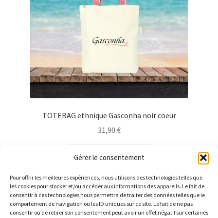
sur
la
page
du
produit
TOTEBAG ethnique Gasconha noir coeur
31,90
€
Ce
Choix des options
Gérer le consentement
produit
a
Pour offrir les meilleures expériences, nous utilisons des technologies telles que
plusieurs
les cookies pour stocker et/ou accéder aux informations des appareils. Le fait de
consentir à ces technologies nous permettra de traiter des données telles que le
variations.
comportement de navigation ou les ID uniques sur ce site. Le fait de ne pas
Les
consentir ou de retirer son consentement peut avoir un effet négatif sur certaines