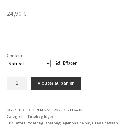
24,90
€
Couleur
Effacer
quantité
Ajouter au panier
de
TOTEBAG
léger
Pas
UGS :
TPO-TOT-PREM-NAT-7205-1732116436
Catégorie :
Totebag léger
de
Étiquettes :
totebag
,
totebag léger pas de pays sans paysan
pays
sans