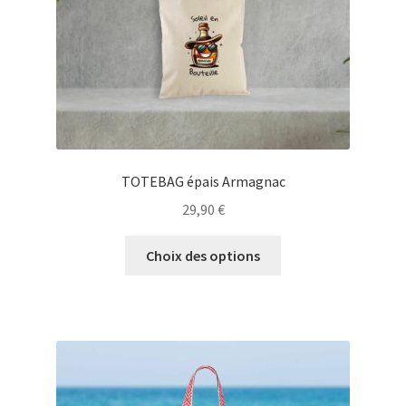
la
page
du
produit
TOTEBAG épais Armagnac
29,90
€
Ce
Choix des options
produit
a
plusieurs
variations.
Les
options
peuvent