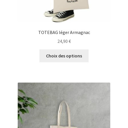
TOTEBAG léger Armagnac
24,90
€
Ce
Choix des options
produit
a
plusieurs
variations.
Les
options
peuvent
être
choisies
sur