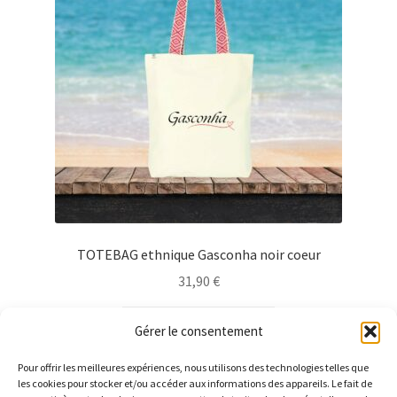
être
choisies
sur
la
page
du
produit
TOTEBAG ethnique Gasconha noir coeur
31,90
€
Ce
Choix des options
Gérer le consentement
produit
a
Pour offrir les meilleures expériences, nous utilisons des technologies telles que
plusieurs
les cookies pour stocker et/ou accéder aux informations des appareils. Le fait de