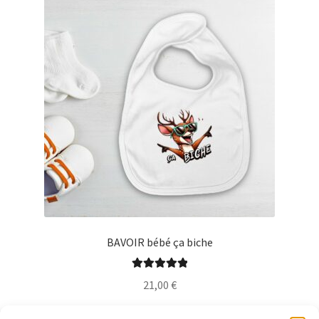
Les
options
peuvent
être
choisies
sur
la
page
du
produit
BAVOIR bébé ça biche
Note
5.00
sur
21,00
€
5
Ce