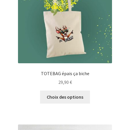
choisies
sur
la
page
du
produit
TOTEBAG épais ça biche
29,90
€
Ce
Choix des options
produit
a
plusieurs
variations.