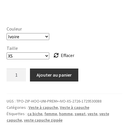
Couleur
Taille
Effacer
quantité
Ajouter au panier
de
VESTE
CAPUCHE
zippée
UGS :
TPO-ZIP-HOO-UNI-PREM+-IVO-XS-2726-1729530088
Catégories :
Veste à capuche
,
Veste à capuche
ça
Étiquettes :
ça biche
,
femme
,
homme
,
sweat
,
veste
,
veste
biche
capuche
,
veste capuche zippée