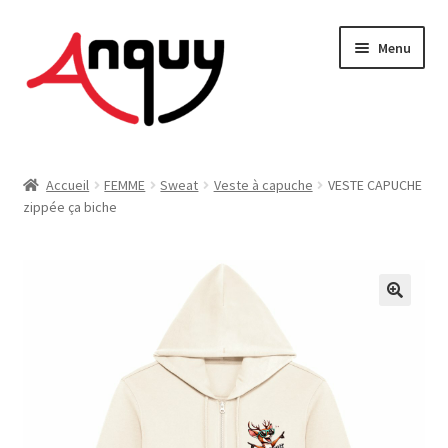
Aller
Aller
Menu
à
au
la
contenu
navigation
FEMME
Accueil
FEMME
Sweat
Veste à capuche
VESTE CAPUCHE
zippée ça biche
HOMME
ENFANT
ACCESSOIRES
MAISON & DÉCO
On vous dit tout !