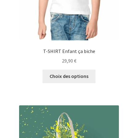
T-SHIRT Enfant ça biche
29,90
€
Ce
Choix des options
produit
a
plusieurs
variations.
Les
options
peuvent
être