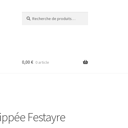
Recherche
Recherche
pour :
0,00
€
0 article
ppée Festayre