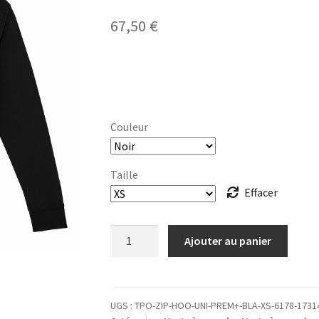
67,50
€
Couleur
Taille
Effacer
quantité
Ajouter au panier
de
VESTE
CAPUCHE
zippée
UGS :
TPO-ZIP-HOO-UNI-PREM+-BLA-XS-6178-1731