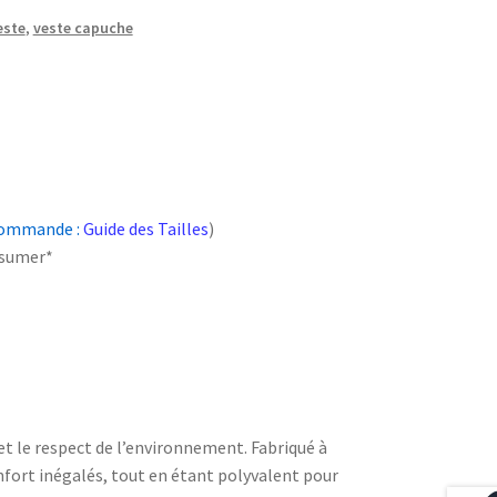
este
,
veste capuche
 commande :
Guide des Tailles
)
nsumer*
et le respect de l’environnement. Fabriqué à
onfort inégalés, tout en étant polyvalent pour