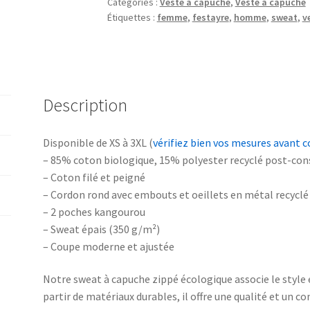
Catégories :
Veste à capuche
,
Veste à capuche
Festayre
Étiquettes :
femme
,
festayre
,
homme
,
sweat
,
v
Description
Disponible de XS à 3XL (
vérifiez bien vos mesures avant
– 85% coton biologique, 15% polyester recyclé post-co
– Coton filé et peigné
– Cordon rond avec embouts et oeillets en métal recyclé
– 2 poches kangourou
– Sweat épais (350 g/m²)
– Coupe moderne et ajustée
Notre sweat à capuche zippé écologique associe le style 
partir de matériaux durables, il offre une qualité et un c