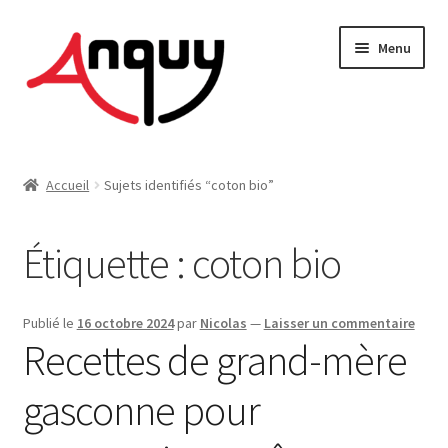
Aller
Aller
Menu
à
au
la
contenu
navigation
FEMME
Accueil
Sujets identifiés “coton bio”
HOMME
Étiquette :
coton bio
ENFANT
ACCESSOIRES
Publié le
16 octobre 2024
par
Nicolas
—
Laisser un commentaire
Recettes de grand-mère
MAISON & DÉCO
gasconne pour
On vous dit tout !