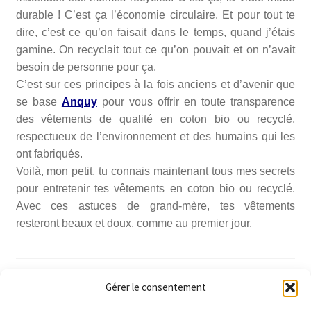
durable ! C’est ça l’économie circulaire. Et pour tout te
dire, c’est ce qu’on faisait dans le temps, quand j’étais
gamine. On recyclait tout ce qu’on pouvait et on n’avait
besoin de personne pour ça.
C’est sur ces principes à la fois anciens et d’avenir que
se base
Anquy
pour vous offrir en toute transparence
des vêtements de qualité en coton bio ou recyclé,
respectueux de l’environnement et des humains qui les
ont fabriqués.
Voilà, mon petit, tu connais maintenant tous mes secrets
pour entretenir tes vêtements en coton bio ou recyclé.
Avec ces astuces de grand-mère, tes vêtements
resteront beaux et doux, comme au premier jour.
Catégorie :
Blog
Gérer le consentement
Étiquettes :
coton bio
,
coton recyclé
,
entretien vêtement
,
nettoyage vêtement
,
recette grand-mère
,
vêtement
,
vêtement