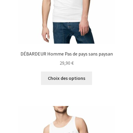
page
du
produit
DÉBARDEUR Homme Pas de pays sans paysan
29,90
€
Ce
Choix des options
produit
a
plusieurs
variations.
Les
options
peuvent