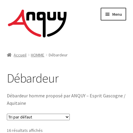
Aller
Aller
Menu
à
au
la
contenu
navigation
FEMME
Accueil
HOMME
Débardeur
HOMME
Débardeur
ENFANT
ACCESSOIRES
Débardeur homme proposé par ANQUY – Esprit Gascogne /
Aquitaine
MAISON & DÉCO
On vous dit tout !
16 résultats affichés