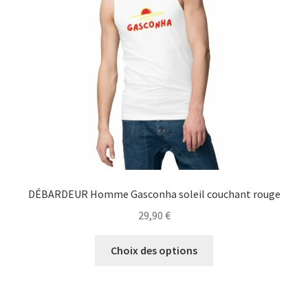
être
choisies
sur
la
page
du
produit
DÉBARDEUR Homme Gasconha soleil couchant rouge
29,90
€
Ce
Choix des options
produit
a
plusieurs