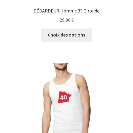
DÉBARDEUR Homme 33 Gironde
29,90
€
Ce
Choix des options
produit
a
plusieurs
variations.
Les
options
peuvent
être
choisies
sur
la
page
du