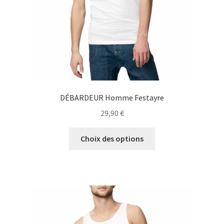
la
page
du
produit
DÉBARDEUR Homme Festayre
29,90
€
Ce
Choix des options
produit
a
plusieurs
variations.
Les
options
peuvent