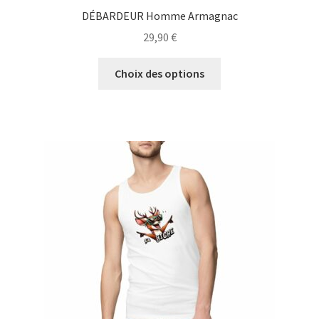
DÉBARDEUR Homme Armagnac
29,90
€
Ce
Choix des options
produit
a
plusieurs
variations.
Les
options
peuvent
être
choisies
sur
la
page
du
produit