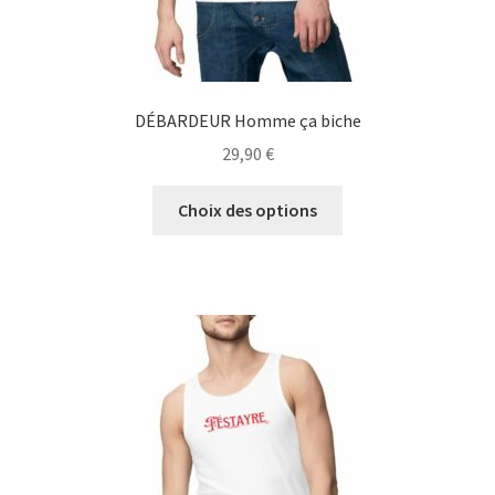
DÉBARDEUR Homme ça biche
29,90
€
Ce
Choix des options
produit
a
plusieurs
variations.
Les
options
peuvent
être
choisies
sur