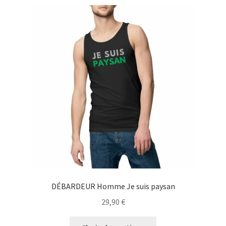
variations.
Les
options
peuvent
être
choisies
sur
la
page
du
produit
DÉBARDEUR Homme Je suis paysan
29,90
€
Ce