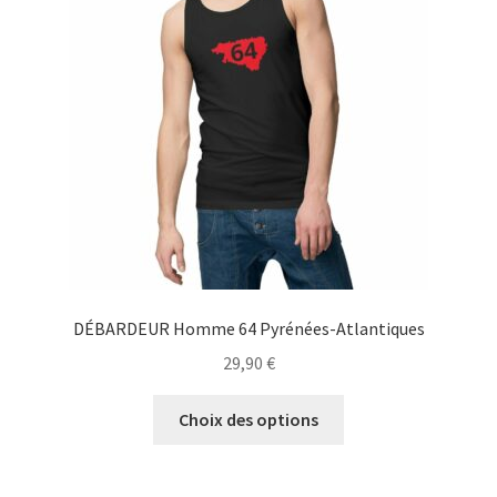
peuvent
être
choisies
sur
la
page
du
produit
DÉBARDEUR Homme 64 Pyrénées-Atlantiques
29,90
€
Ce
Choix des options
produit
a
plusieurs