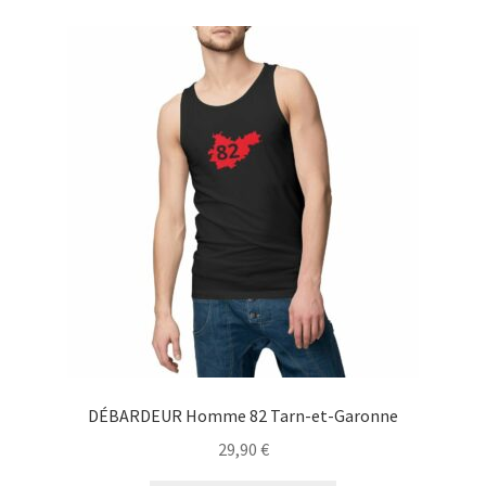
variations.
Les
options
peuvent
être
choisies
sur
la
page
du
produit
DÉBARDEUR Homme 82 Tarn-et-Garonne
29,90
€