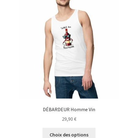
Les
options
peuvent
être
choisies
sur
la
page
du
produit
DÉBARDEUR Homme Vin
29,90
€
Ce
Choix des options