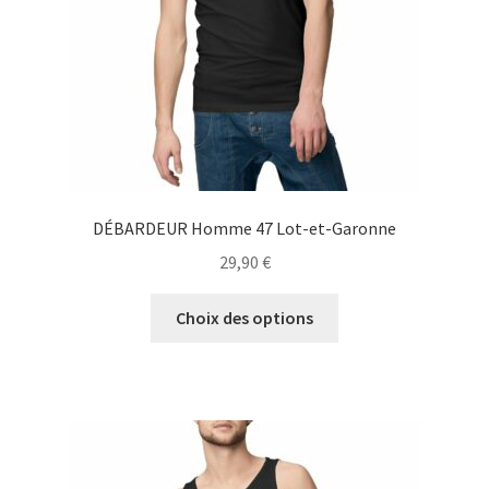
la
page
du
produit
DÉBARDEUR Homme 47 Lot-et-Garonne
29,90
€
Ce
Choix des options
produit
a
plusieurs
variations.
Les
options