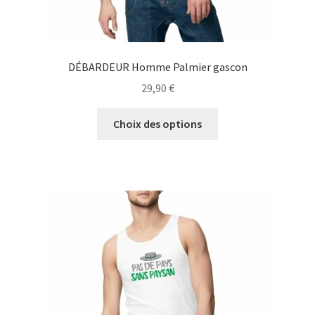
DÉBARDEUR Homme Palmier gascon
29,90
€
Ce
Choix des options
produit
a
plusieurs
variations.
Les
options
peuvent
être
choisies
sur
la