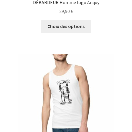
DÉBARDEUR Homme logo Anquy
29,90
€
Ce
Choix des options
produit
a
plusieurs
variations.
Les
options
peuvent
être
choisies
sur
la
page
du
produit