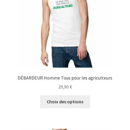
être
choisies
sur
la
page
du
produit
DÉBARDEUR Homme Tous pour les agriculteurs
29,90
€
Ce
Choix des options
produit
a
plusieurs
variations.