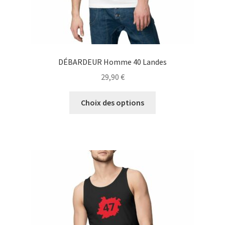
produit
DÉBARDEUR Homme 40 Landes
29,90
€
Ce
Choix des options
produit
a
plusieurs
variations.
Les
options
peuvent
être
choisies
sur