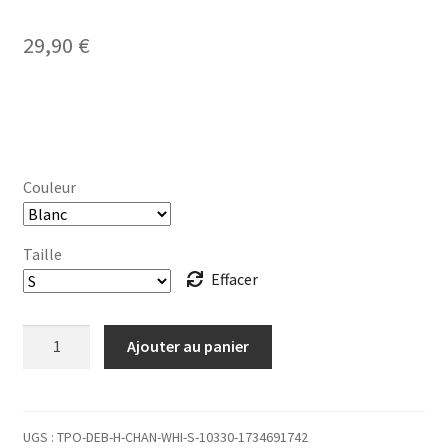
29,90
€
Couleur
Taille
Effacer
quantité
Ajouter au panier
de
DÉBARDEUR
Homme
47
UGS :
TPO-DEB-H-CHAN-WHI-S-10330-1734691742