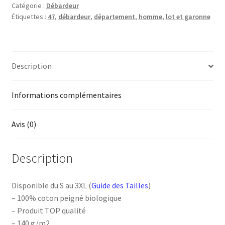
Catégorie :
Débardeur
Lot-
Étiquettes :
47
,
débardeur
,
département
,
homme
,
lot et garonne
et-
Garonne
Description
Informations complémentaires
Avis (0)
Description
Disponible du S au 3XL (
Guide des Tailles
)
– 100% coton peigné biologique
– Produit TOP qualité
– 140 g/m2