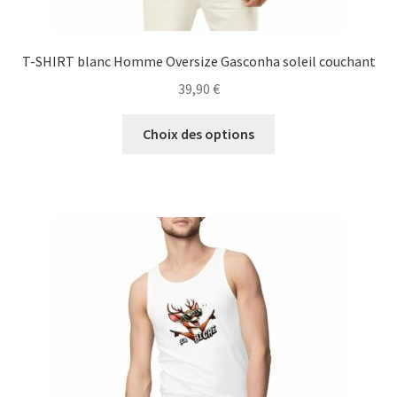
T-SHIRT blanc Homme Oversize Gasconha soleil couchant
39,90
€
Ce
Choix des options
produit
a
plusieurs
variations.
Les
options
peuvent
être
choisies
sur
la
page