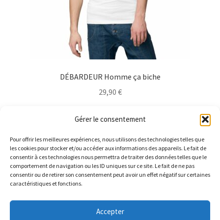
du
produit
DÉBARDEUR Homme ça biche
29,90
€
Ce
Choix des options
Gérer le consentement
produit
a
Pour offrir les meilleures expériences, nous utilisons des technologies telles que
plusieurs
les cookies pour stocker et/ou accéder aux informations des appareils. Le fait de
consentir à ces technologies nous permettra de traiter des données telles que le
variations.
comportement de navigation ou les ID uniques sur ce site. Le fait de ne pas
Les
consentir ou de retirer son consentement peut avoir un effet négatif sur certaines
caractéristiques et fonctions.
options
peuvent
être
Accepter
LIVRAISON GRATUITE pour toute commande. Parce que