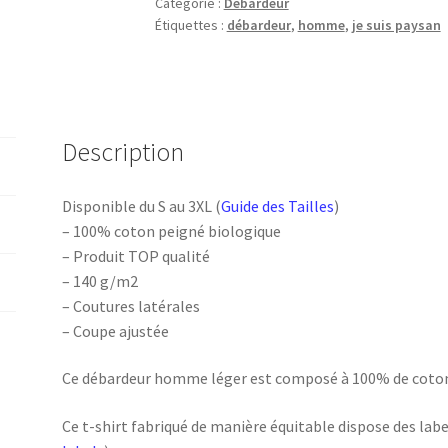
Catégorie :
Débardeur
suis
Étiquettes :
débardeur
,
homme
,
je suis paysan
paysan
Description
Disponible du S au 3XL (
Guide des Tailles
)
– 100% coton peigné biologique
– Produit TOP qualité
– 140 g/m2
– Coutures latérales
– Coupe ajustée
Ce débardeur homme léger est composé à 100% de coton
Ce t-shirt fabriqué de manière équitable dispose des la