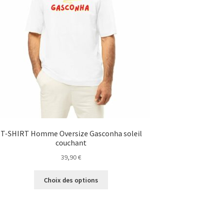
T-SHIRT Homme Oversize Gasconha soleil
couchant
39,90
€
Ce
Choix des options
produit
a
plusieurs
variations.