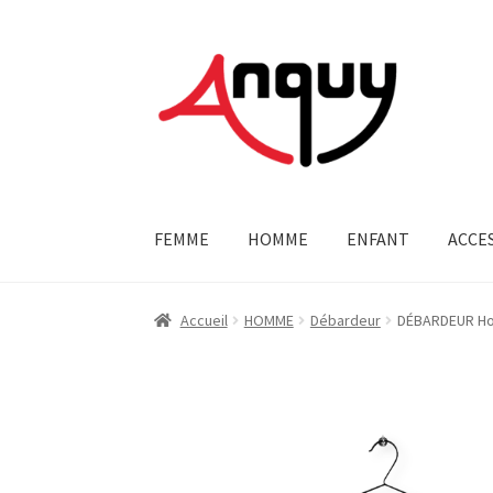
Aller
Aller
à
au
la
contenu
navigation
FEMME
HOMME
ENFANT
ACCE
Accueil
HOMME
Débardeur
DÉBARDEUR Ho