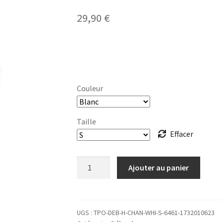
29,90
€
Couleur
Taille
Effacer
quantité
Ajouter au panier
de
DÉBARDEUR
Homme
Je
UGS :
TPO-DEB-H-CHAN-WHI-S-6461-1732010623