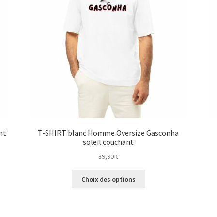
nt
T-SHIRT blanc Homme Oversize Gasconha
soleil couchant
39,90
€
Ce
Choix des options
produit
a
plusieurs
variations.