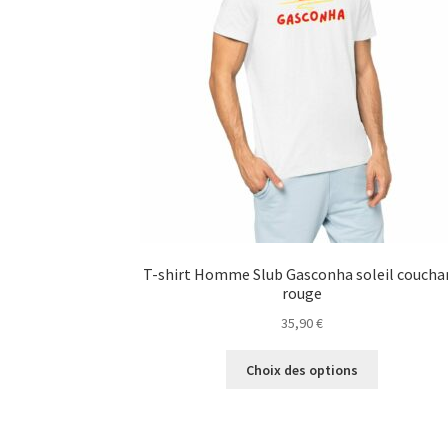
T-shirt Homme Slub Gasconha soleil coucha
rouge
35,90
€
Ce
Choix des options
produit
a
plusieurs
variations.