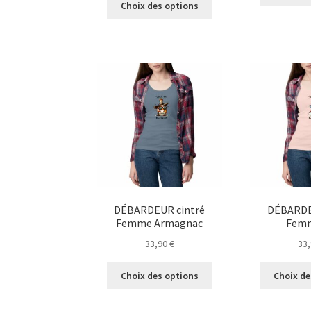
Choix des options
produit
a
plusieurs
variations.
Les
options
peuvent
être
choisies
sur
la
page
du
DÉBARDEUR cintré
DÉBARDE
produit
Femme Armagnac
Femm
33,90
€
33
Ce
Choix des options
Choix de
produit
a