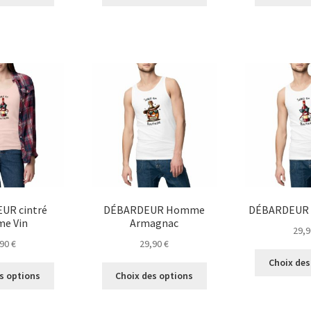
produit
produit
a
a
plusieurs
plusieurs
variations.
variations.
Les
Les
options
options
peuvent
peuvent
être
être
choisies
choisies
sur
sur
la
la
page
page
du
du
produit
produit
UR cintré
DÉBARDEUR Homme
DÉBARDEUR 
e Vin
Armagnac
29,
,90
€
29,90
€
Choix des
Ce
Ce
s options
Choix des options
produit
produit
a
a