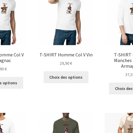
peuvent
peuvent
être
être
choisies
choisies
sur
sur
la
la
page
page
du
du
produit
produit
omme Col V
T-SHIRT Homme Col V Vin
T-SHIRT
agnac
Manches 
29,90
€
Arma
,90
€
Ce
37,
Choix des options
Ce
produit
s options
produit
a
Choix des
a
plusieurs
plusieurs
variations.
variations.
Les
Les
options
options
peuvent
peuvent
être
être