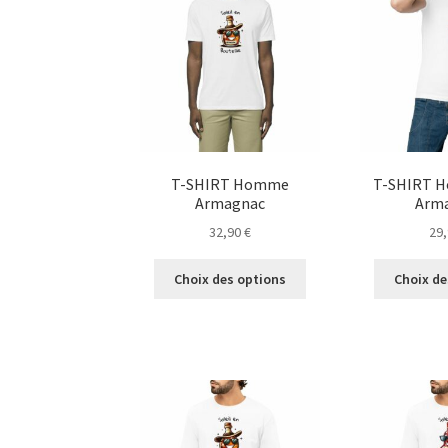
peuvent
être
choisies
sur
la
page
du
produit
T-SHIRT Homme
T-SHIRT H
Armagnac
Arm
32,90
€
29
Ce
Choix des options
Choix de
produit
a
plusieurs
variations.
Les
options
peuvent
être