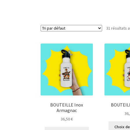
31 résultats a
BOUTEILLE Inox
BOUTEILL
Armagnac
36
36,50
€
Choix de
Ce