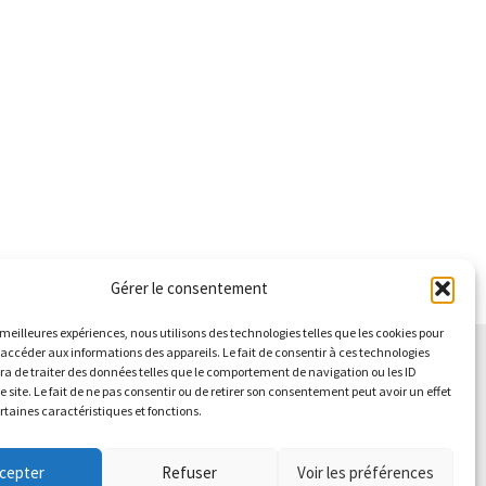
du
produit
produit
Gérer le consentement
s meilleures expériences, nous utilisons des technologies telles que les cookies pour
 accéder aux informations des appareils. Le fait de consentir à ces technologies
a de traiter des données telles que le comportement de navigation ou les ID
e site. Le fait de ne pas consentir ou de retirer son consentement peut avoir un effet
ertaines caractéristiques et fonctions.
cepter
Refuser
Voir les préférences