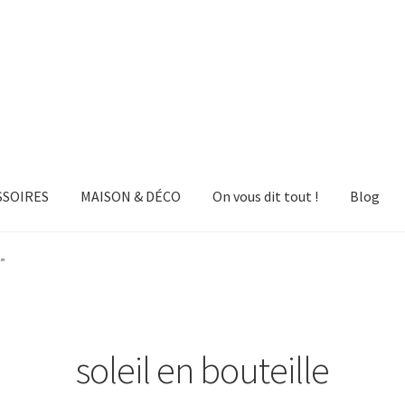
SSOIRES
MAISON & DÉCO
On vous dit tout !
Blog
e”
soleil en bouteille