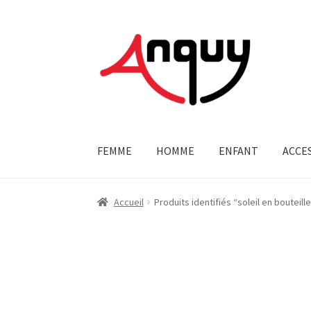
Aller
Aller
à
au
la
contenu
navigation
FEMME
HOMME
ENFANT
ACCE
Accueil
Produits identifiés “soleil en bouteill