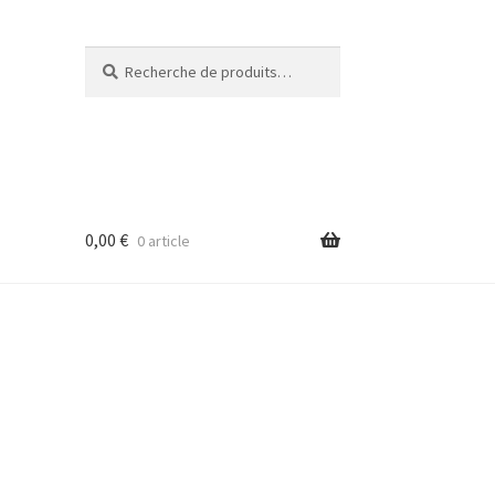
Recherche
Recherche
pour :
0,00
€
0 article