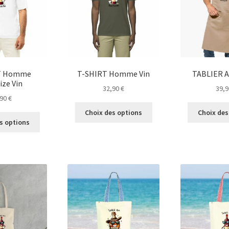
choisies
choisies
sur
sur
la
la
page
page
du
du
produit
produit
T Homme
T-SHIRT Homme Vin
TABLIER 
ize Vin
32,90
€
39,
,90
€
Ce
Choix des options
Choix des
Ce
produit
s options
produit
a
a
plusieurs
plusieurs
variations.
variations.
Les
Les
options
options
peuvent
peuvent
être
être
choisies
choisies
sur