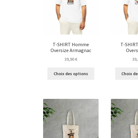
choisies
sur
la
page
du
produit
T-SHIRT Homme
T-SHIR
Oversize Armagnac
Overs
39,90
€
39
Ce
Choix des options
Choix de
produit
a
plusieurs
variations.
Les
options
peuvent
être
choisies