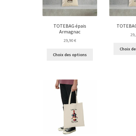
sur
la
page
du
TOTEBAG épais
TOTEBAG 
produit
Armagnac
29
29,90
€
Choix de
Ce
Choix des options
produit
a
plusieurs
variations.
Les
options
peuvent
être
choisies
sur
la
page