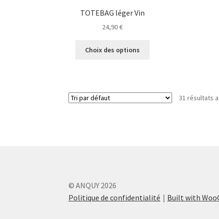
du
TOTEBAG léger Vin
produit
24,90
€
Ce
Choix des options
produit
a
plusieurs
variations.
31 résultats a
Les
options
peuvent
être
choisies
sur
la
page
© ANQUY 2026
du
produit
Politique de confidentialité
Built with Wo