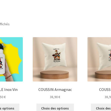
ffichés
E Inox Vin
COUSSIN Armagnac
COUSSI
,50
€
38,90
€
38,
Ce
Ce
s options
Choix des options
Choix des