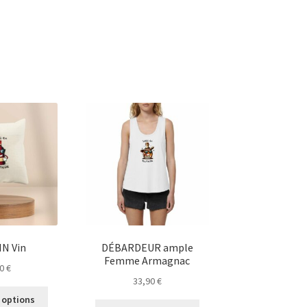
N Vin
DÉBARDEUR ample
Femme Armagnac
90
€
33,90
€
Ce
 options
Ce