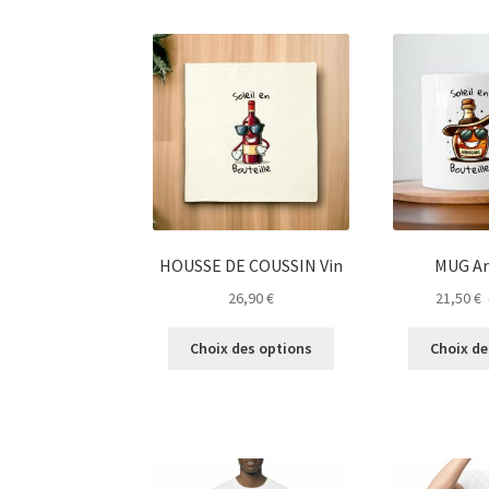
plusieurs
variations.
Les
options
peuvent
être
choisies
sur
la
page
du
HOUSSE DE COUSSIN Vin
MUG A
produit
26,90
€
21,50
€
Ce
Choix des options
Choix de
produit
a
plusieurs
variations.
Les
options