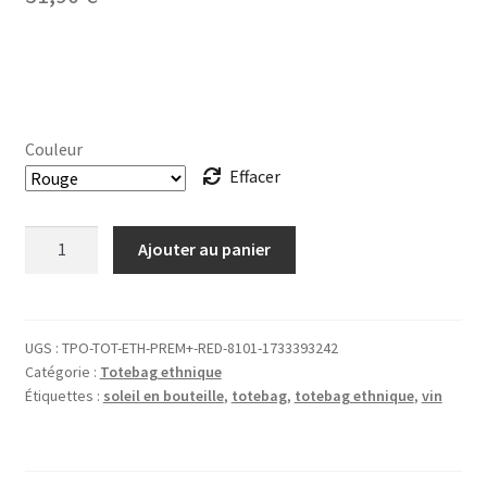
Couleur
Effacer
quantité
Ajouter au panier
de
TOTEBAG
ethnique
Vin
UGS :
TPO-TOT-ETH-PREM+-RED-8101-1733393242
Catégorie :
Totebag ethnique
Étiquettes :
soleil en bouteille
,
totebag
,
totebag ethnique
,
vin