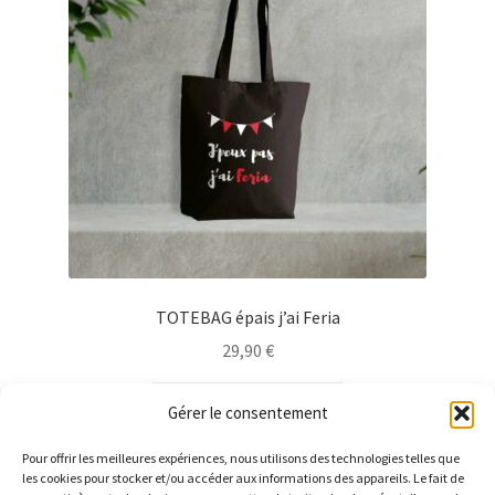
être
choisies
sur
la
page
du
produit
TOTEBAG épais j’ai Feria
29,90
€
Ce
Choix des options
Gérer le consentement
produit
a
Pour offrir les meilleures expériences, nous utilisons des technologies telles que
plusieurs
les cookies pour stocker et/ou accéder aux informations des appareils. Le fait de