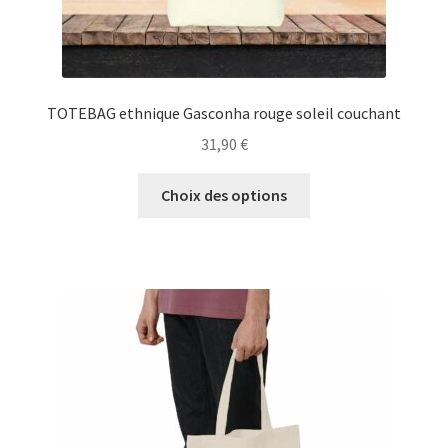
TOTEBAG ethnique Gasconha rouge soleil couchant
31,90
€
Ce
Choix des options
produit
a
plusieurs
variations.
Les
options
peuvent
être
choisies
sur