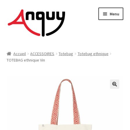
Aller
Aller
Menu
à
au
la
contenu
navigation
FEMME
Accueil
ACCESSOIRES
Totebag
Totebag ethnique
TOTEBAG ethnique Vin
HOMME
ENFANT
ACCESSOIRES
MAISON & DÉCO
On vous dit tout !