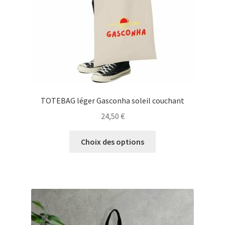
la
page
du
produit
TOTEBAG léger Gasconha soleil couchant
24,50
€
Ce
Choix des options
produit
a
plusieurs
variations.
Les
options
peuvent