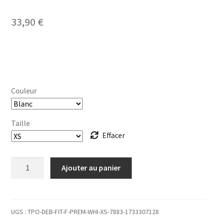
33,90
€
Couleur
Taille
Effacer
quantité
Ajouter au panier
de
DÉBARDEUR
cintré
Femme
UGS :
TPO-DEB-FIT-F-PREM-WHI-XS-7883-1733307128