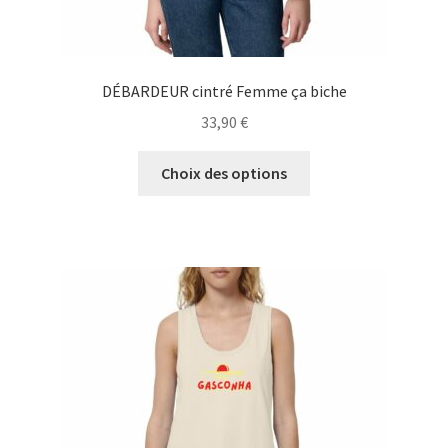
DÉBARDEUR cintré Femme ça biche
33,90
€
Ce
Choix des options
produit
a
plusieurs
variations.
Les
options
peuvent
être
choisies
sur
la