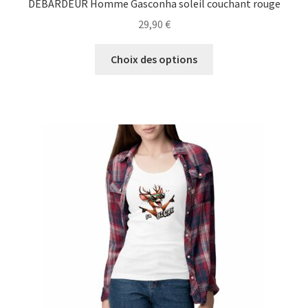
DÉBARDEUR Homme Gasconha soleil couchant rouge
29,90
€
Ce
Choix des options
produit
a
plusieurs
variations.
Les
options
peuvent
être
choisies
sur
la
page
du
produit