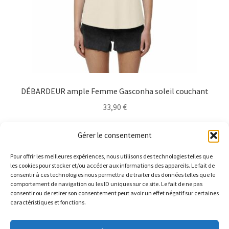
page
du
produit
DÉBARDEUR ample Femme Gasconha soleil couchant
33,90
€
Ce
Choix des options
Gérer le consentement
produit
a
Pour offrir les meilleures expériences, nous utilisons des technologies telles que
plusieurs
les cookies pour stocker et/ou accéder aux informations des appareils. Le fait de
consentir à ces technologies nous permettra de traiter des données telles que le
variations.
comportement de navigation ou les ID uniques sur ce site. Le fait de ne pas
Les
consentir ou de retirer son consentement peut avoir un effet négatif sur certaines
caractéristiques et fonctions.
options
peuvent