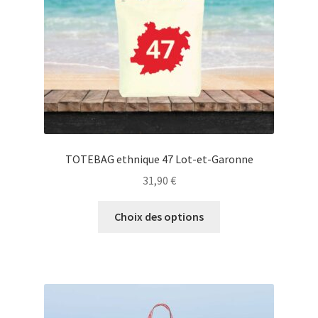
sur
la
page
du
produit
TOTEBAG ethnique 47 Lot-et-Garonne
31,90
€
Ce
Choix des options
produit
a
plusieurs
variations.
Les
options