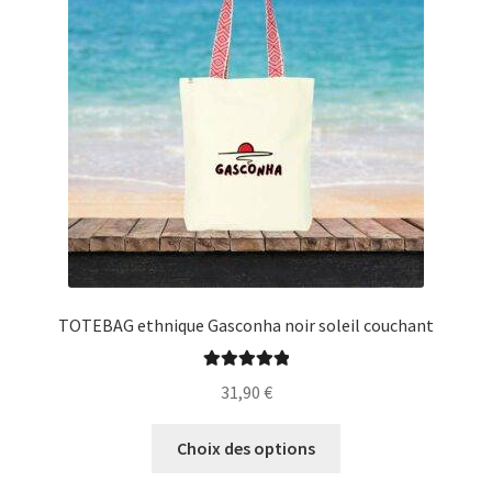
peuvent
être
choisies
sur
la
page
du
produit
TOTEBAG ethnique Gasconha noir soleil couchant
Note
5.00
sur
31,90
€
5
Ce
Choix des options
produit
a