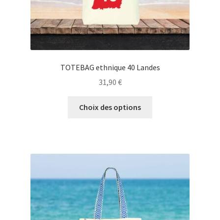
produit
TOTEBAG ethnique 40 Landes
31,90
€
Ce
Choix des options
produit
a
plusieurs
variations.
Les
options
peuvent
être
choisies