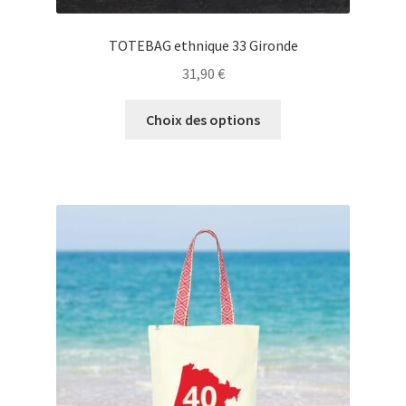
TOTEBAG ethnique 33 Gironde
31,90
€
Ce
Choix des options
produit
a
plusieurs
variations.
Les
options
peuvent
être
choisies
sur
la
page
du