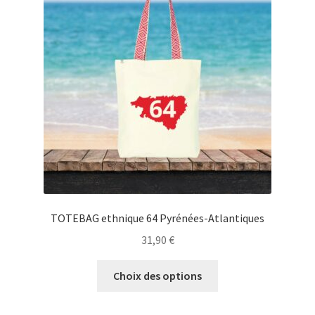
peuvent
être
choisies
sur
la
page
du
produit
TOTEBAG ethnique 64 Pyrénées-Atlantiques
31,90
€
Ce
Choix des options
produit
a