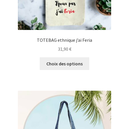
produit
TOTEBAG ethnique j’ai Feria
31,90
€
Ce
Choix des options
produit
a
plusieurs
variations.
Les
options
peuvent
être
choisies