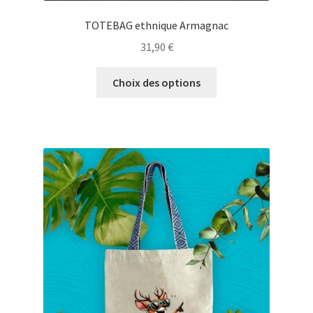
TOTEBAG ethnique Armagnac
31,90
€
Ce
Choix des options
produit
a
plusieurs
variations.
Les
options
peuvent
être
choisies
sur
la
page
du