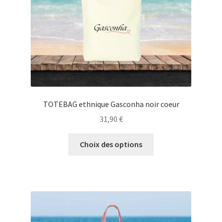
la
page
du
produit
TOTEBAG ethnique Gasconha noir coeur
31,90
€
Ce
Choix des options
produit
a
plusieurs
variations.
Les
options