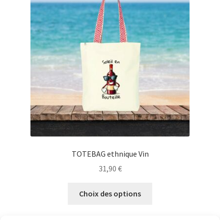
peuvent
être
choisies
sur
la
page
du
produit
TOTEBAG ethnique Vin
31,90
€
Ce
Choix des options
produit
a