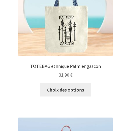
sur
la
page
du
produit
TOTEBAG ethnique Palmier gascon
31,90
€
Ce
Choix des options
produit
a
plusieurs
variations.
Les
options