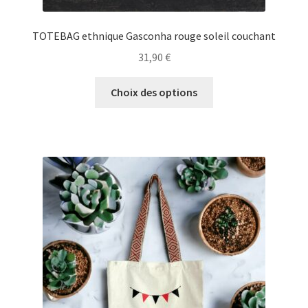
TOTEBAG ethnique Gasconha rouge soleil couchant
31,90
€
Ce
Choix des options
produit
a
plusieurs
variations.
Les
options
peuvent
être
choisies
sur
la
page
du