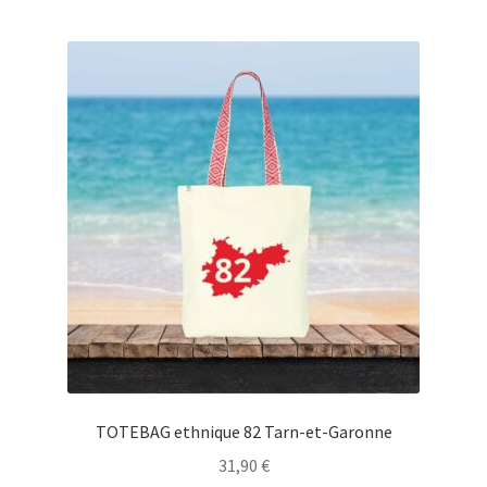
plusieurs
variations.
Les
options
peuvent
être
choisies
sur
la
page
du
produit
TOTEBAG ethnique 82 Tarn-et-Garonne
31,90
€