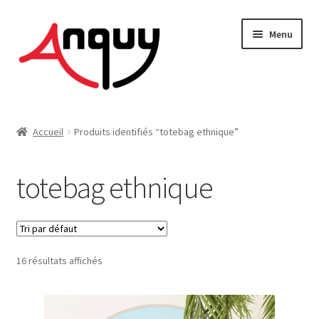
Aller
Aller
Menu
à
au
la
contenu
navigation
FEMME
Accueil
Produits identifiés “totebag ethnique”
HOMME
totebag ethnique
ENFANT
ACCESSOIRES
16 résultats affichés
MAISON & DÉCO
On vous dit tout !