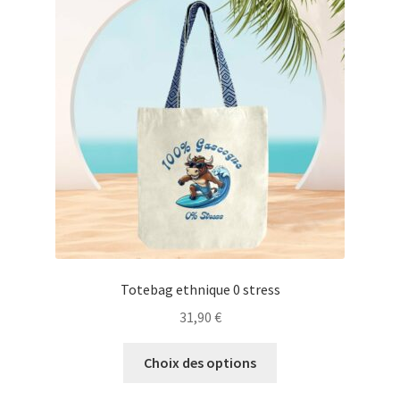
Blog
Totebag ethnique 0 stress
31,90
€
Ce
Choix des options
produit
a