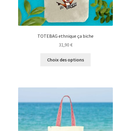
produit
TOTEBAG ethnique ça biche
31,90
€
Ce
Choix des options
produit
a
plusieurs
variations.
Les
options
peuvent
être
choisies
sur