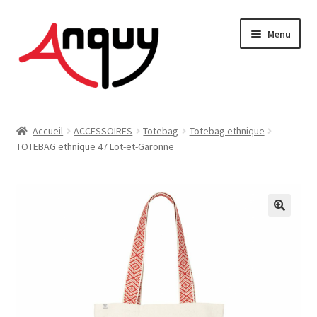
Aller
Aller
Menu
à
au
la
contenu
navigation
FEMME
Accueil
ACCESSOIRES
Totebag
Totebag ethnique
TOTEBAG ethnique 47 Lot-et-Garonne
HOMME
ENFANT
ACCESSOIRES
MAISON & DÉCO
On vous dit tout !