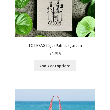
TOTEBAG léger Palmier gascon
24,90
€
Ce
Choix des options
produit
a
plusieurs
variations.
Les
options
peuvent