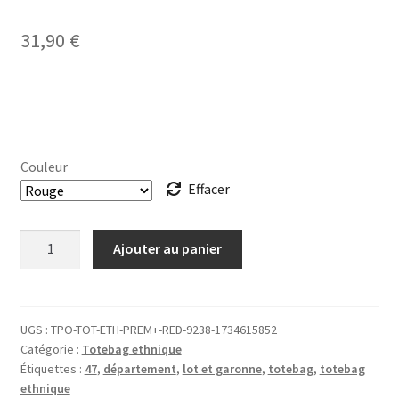
31,90
€
Couleur
Effacer
quantité
Ajouter au panier
de
TOTEBAG
ethnique
47
UGS :
TPO-TOT-ETH-PREM+-RED-9238-1734615852
Catégorie :
Totebag ethnique
Lot-
Étiquettes :
47
,
département
,
lot et garonne
,
totebag
,
totebag
et-
ethnique
Garonne