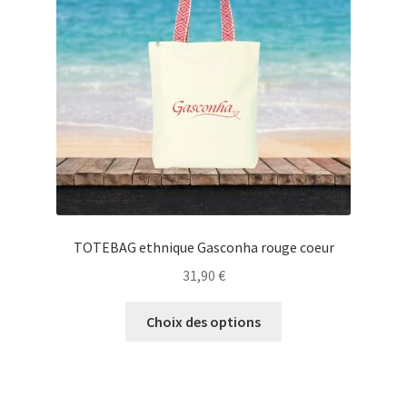
être
choisies
sur
la
page
du
produit
TOTEBAG ethnique Gasconha rouge coeur
31,90
€
Ce
Choix des options
produit
a
plusieurs
variations.