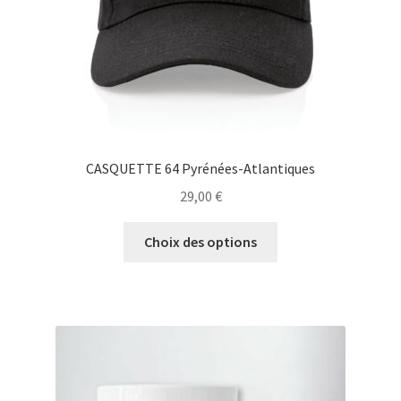
CASQUETTE 64 Pyrénées-Atlantiques
29,00
€
Ce
Choix des options
produit
a
plusieurs
variations.
Les
options
peuvent