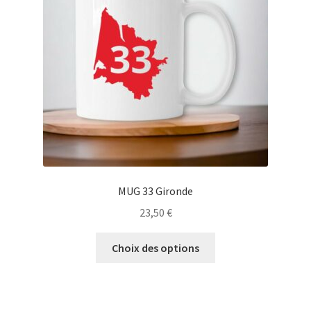
être
choisies
sur
la
page
du
produit
MUG 33 Gironde
23,50
€
Ce
Choix des options
produit
a
plusieurs
variations.