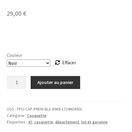
29,00
€
Couleur
Effacer
quantité
Ajouter au panier
de
CASQUETTE
47
Lot-
UGS :
TPO-CAP-PREM-BLA-8969-1734604901
Catégorie :
Casquette
et-
Étiquettes :
47
,
casquette
,
département
,
lot et garonne
Garonne