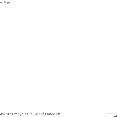
er
,
logo
lyester recyclés, allie élégance et