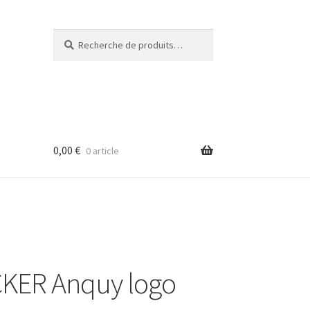
Recherche
Recherche
pour :
0,00
€
0 article
ER Anquy logo