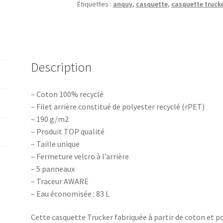
Étiquettes :
anquy
,
casquette
,
casquette truck
rouge
Description
– Coton 100% recyclé
– Filet arrière constitué de polyester recyclé (rPET)
– 190 g/m2
– Produit TOP qualité
– Taille unique
– Fermeture velcro à l’arrière
– 5 panneaux
– Traceur AWARE
– Eau économisée : 83 L
Cette casquette Trucker fabriquée à partir de coton et po