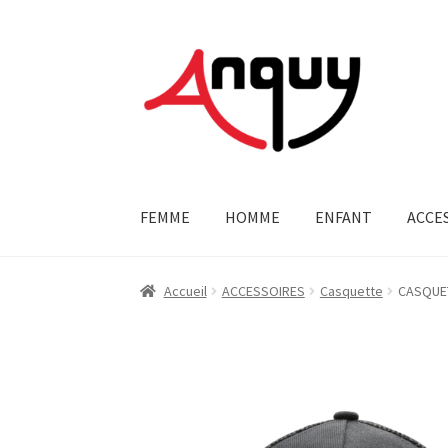
Aller
Aller
à
au
la
contenu
navigation
FEMME
HOMME
ENFANT
ACCE
Accueil
ACCESSOIRES
Casquette
CASQUET