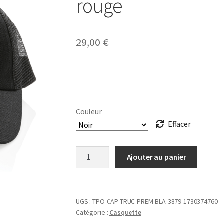
rouge
29,00
€
Couleur
Effacer
quantité
Ajouter au panier
de
CASQUETTE
TRUCKER
Anquy
UGS :
TPO-CAP-TRUC-PREM-BLA-3879-1730374760
Catégorie :
Casquette
logo