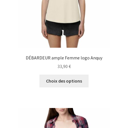
la
page
du
produit
DÉBARDEUR ample Femme logo Anquy
33,90
€
Ce
Choix des options
produit
a
plusieurs
variations.
Les
options
peuvent