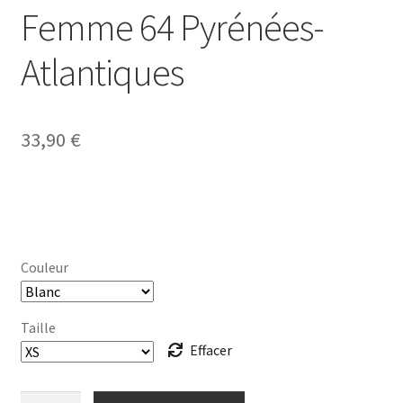
Femme 64 Pyrénées-
Atlantiques
33,90
€
Couleur
Taille
Effacer
quantité