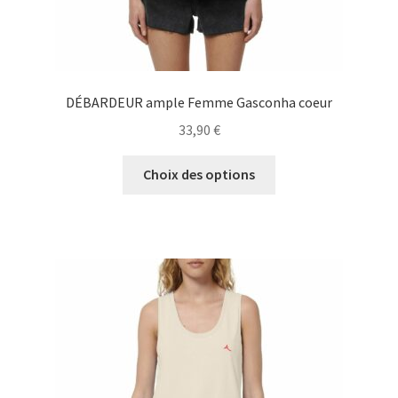
DÉBARDEUR ample Femme Gasconha coeur
33,90
€
Ce
Choix des options
produit
a
plusieurs
variations.
Les
options
peuvent
être
choisies
sur