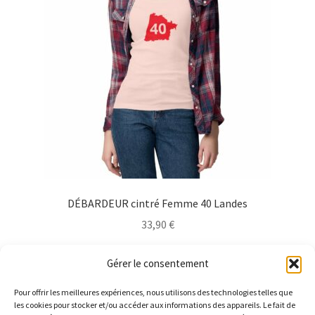
être
choisies
sur
la
page
du
produit
DÉBARDEUR cintré Femme 40 Landes
33,90
€
Ce
Choix des options
Gérer le consentement
produit
a
Pour offrir les meilleures expériences, nous utilisons des technologies telles que
plusieurs
les cookies pour stocker et/ou accéder aux informations des appareils. Le fait de