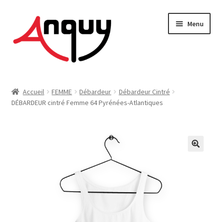
Aller
Aller
Menu
à
au
la
contenu
navigation
FEMME
Accueil
FEMME
Débardeur
Débardeur Cintré
DÉBARDEUR cintré Femme 64 Pyrénées-Atlantiques
HOMME
ENFANT
ACCESSOIRES
MAISON & DÉCO
On vous dit tout !