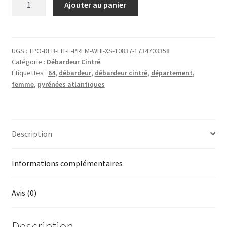
Ajouter au panier
de
DÉBARDEUR
cintré
Femme
UGS :
TPO-DEB-FIT-F-PREM-WHI-XS-10837-1734703358
Catégorie :
Débardeur Cintré
64
Étiquettes :
64
,
débardeur
,
débardeur cintré
,
département
,
Pyrénées-
femme
,
pyrénées atlantiques
Atlantiques
Description
Informations complémentaires
Avis (0)
Description