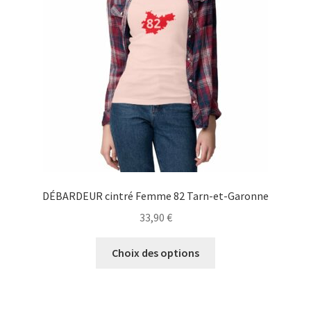
être
choisies
sur
la
page
du
produit
DÉBARDEUR cintré Femme 82 Tarn-et-Garonne
33,90
€
Ce
Choix des options
produit
a
plusieurs