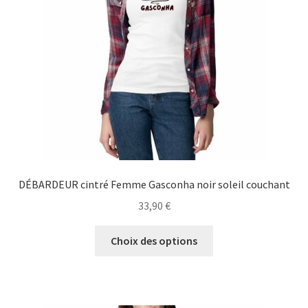
être
choisies
sur
la
page
du
produit
DÉBARDEUR cintré Femme Gasconha noir soleil couchant
33,90
€
Ce
Choix des options
produit
a
plusieurs
variations.