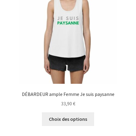
peuvent
être
choisies
sur
la
page
du
produit
DÉBARDEUR ample Femme Je suis paysanne
33,90
€
Ce
Choix des options
produit
a