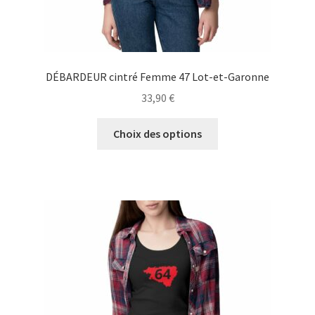
DÉBARDEUR cintré Femme 47 Lot-et-Garonne
33,90
€
Ce
Choix des options
produit
a
plusieurs
variations.
Les
options
peuvent
être
choisies
sur