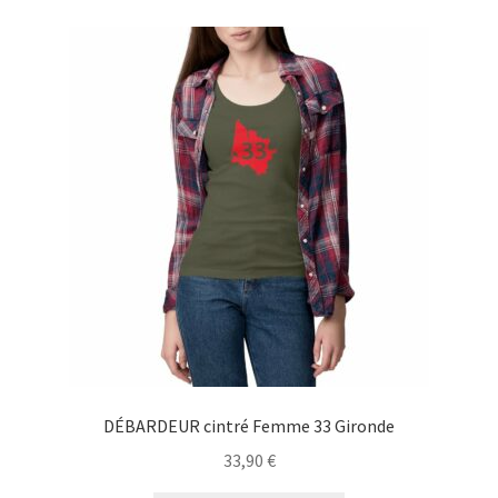
variations.
Les
options
peuvent
être
choisies
sur
la
page
du
produit
DÉBARDEUR cintré Femme 33 Gironde
33,90
€