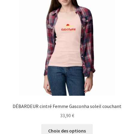
Les
options
peuvent
être
choisies
sur
la
page
du
produit
DÉBARDEUR cintré Femme Gasconha soleil couchant
33,90
€
Ce
Choix des options