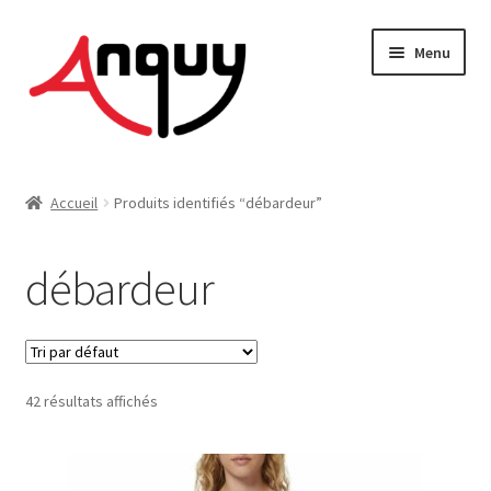
Aller
Aller
Menu
à
au
la
contenu
navigation
FEMME
Accueil
Produits identifiés “débardeur”
HOMME
débardeur
ENFANT
ACCESSOIRES
42 résultats affichés
MAISON & DÉCO
On vous dit tout !