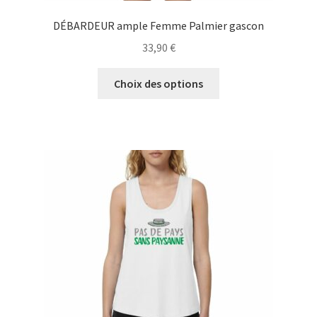
DÉBARDEUR ample Femme Palmier gascon
33,90
€
Ce
Choix des options
produit
a
plusieurs
variations.
Les
options
peuvent
être
choisies
sur
la
page
du