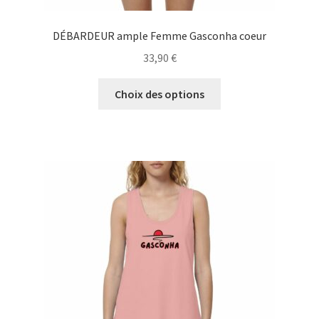
DÉBARDEUR ample Femme Gasconha coeur
33,90
€
Ce
Choix des options
produit
a
plusieurs
variations.
Les
options
peuvent
être
choisies
sur
la
page
du