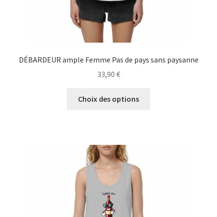
produit
DÉBARDEUR ample Femme Pas de pays sans paysanne
33,90
€
Ce
Choix des options
produit
a
plusieurs
variations.
Les
options
peuvent
être
choisies
sur