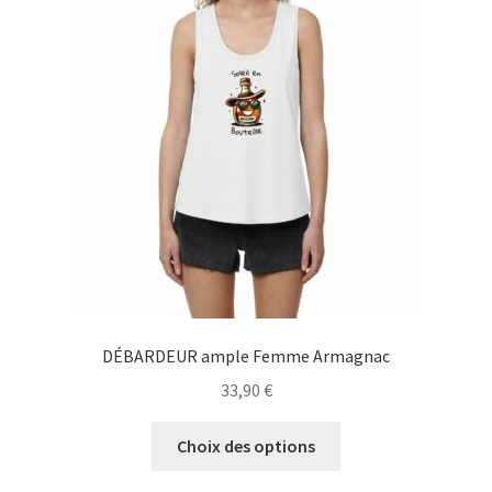
Blog
DÉBARDEUR ample Femme Armagnac
33,90
€
Ce
Choix des options
produit
a