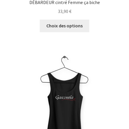
DÉBARDEUR cintré Femme ça biche
33,90
€
Ce
Choix des options
produit
a
plusieurs
variations.
Les
options
peuvent
être
choisies
sur
la
page
du
produit