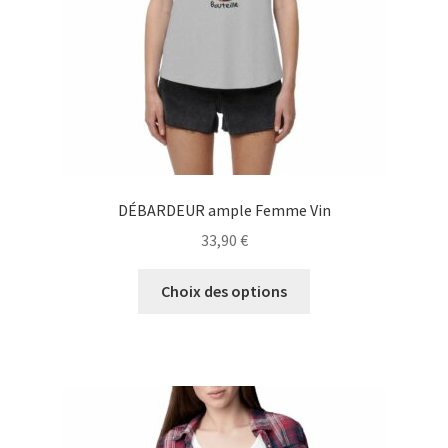
la
page
du
produit
DÉBARDEUR ample Femme Vin
33,90
€
Ce
Choix des options
produit
a
plusieurs
variations.
Les
options