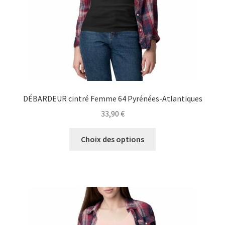
la
page
du
produit
DÉBARDEUR cintré Femme 64 Pyrénées-Atlantiques
33,90
€
Ce
Choix des options
produit
a
plusieurs
variations.
Les
options
peuvent