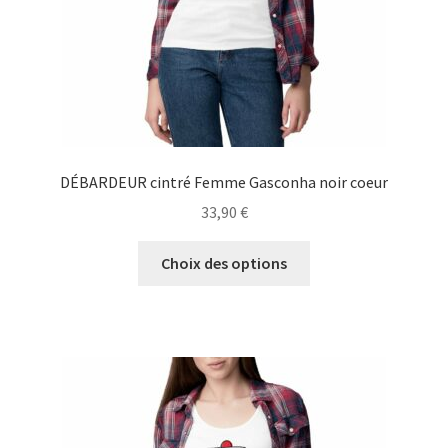
page
du
produit
DÉBARDEUR cintré Femme Gasconha noir coeur
33,90
€
Ce
Choix des options
produit
a
plusieurs
variations.
Les
options
peuvent