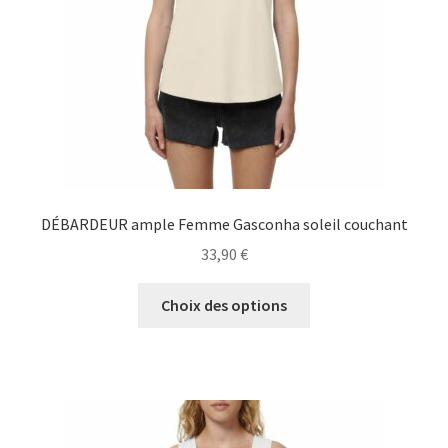
sur
la
page
du
produit
DÉBARDEUR ample Femme Gasconha soleil couchant
33,90
€
Ce
Choix des options
produit
a
plusieurs
variations.
Les
options