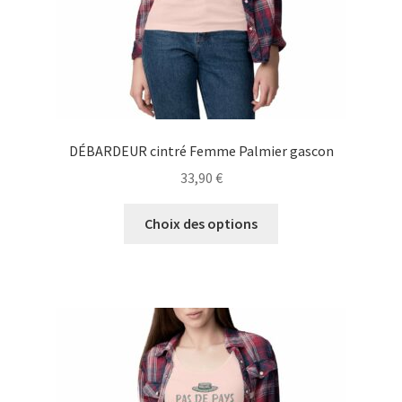
page
du
produit
DÉBARDEUR cintré Femme Palmier gascon
33,90
€
Ce
Choix des options
produit
a
plusieurs
variations.
Les
options
peuvent
être