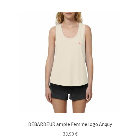
plusieurs
variations.
Les
options
peuvent
être
choisies
sur
la
page
du
produit
DÉBARDEUR ample Femme logo Anquy
33,90
€