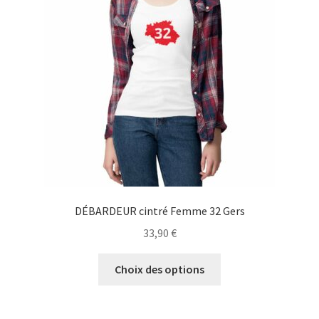
peuvent
être
choisies
sur
la
page
du
produit
DÉBARDEUR cintré Femme 32 Gers
33,90
€
Ce
Choix des options
produit
a
plusieurs