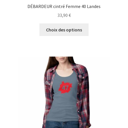
DÉBARDEUR cintré Femme 40 Landes
33,90
€
Ce
Choix des options
produit
a
plusieurs
variations.
Les
options
peuvent
être
choisies
sur
la
page
du
produit