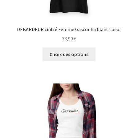
DÉBARDEUR cintré Femme Gasconha blanc coeur
33,90
€
Ce
Choix des options
produit
a
plusieurs
variations.
Les
options
peuvent
être
choisies
sur
la