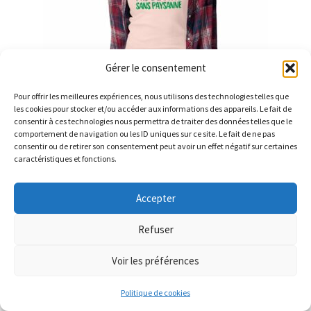
choisies
sur
la
page
Gérer le consentement
du
produit
Pour offrir les meilleures expériences, nous utilisons des technologies telles que
les cookies pour stocker et/ou accéder aux informations des appareils. Le fait de
consentir à ces technologies nous permettra de traiter des données telles que le
comportement de navigation ou les ID uniques sur ce site. Le fait de ne pas
consentir ou de retirer son consentement peut avoir un effet négatif sur certaines
caractéristiques et fonctions.
DÉBARDEUR cintré Femme Pas de pays sans paysanne
33,90
€
Accepter
LIVRAISON GRATUITE pour toute commande. Parce que
Ce
ça nous fait plaisir de vous faire plaisir ^^
Refuser
Choix des options
produit
Ignorer
a
Voir les préférences
plusieurs
0
Politique de cookies
variations.
Recherche
Recherche