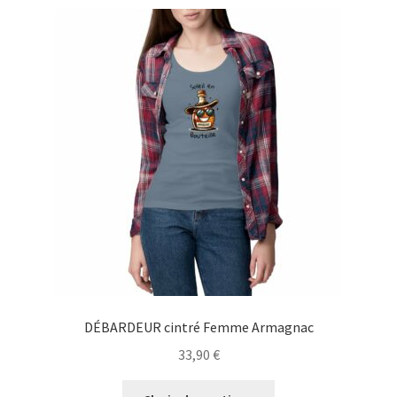
variations.
Les
options
peuvent
être
choisies
sur
la
page
du
produit
DÉBARDEUR cintré Femme Armagnac
33,90
€
Ce