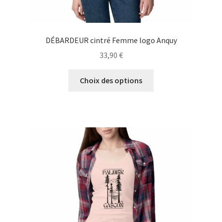
DÉBARDEUR cintré Femme logo Anquy
33,90
€
Ce
Choix des options
produit
a
plusieurs
variations.
Les
options
peuvent
être
choisies
sur
la