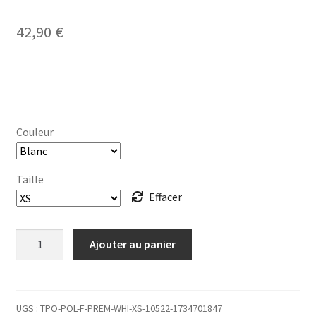
42,90
€
Couleur
Taille
Effacer
quantité
Ajouter au panier
de
POLO
Femme
64
UGS :
TPO-POL-F-PREM-WHI-XS-10522-1734701847