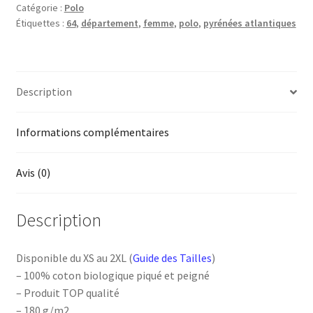
Catégorie :
Polo
Pyrénées-
Étiquettes :
64
,
département
,
femme
,
polo
,
pyrénées atlantiques
Atlantiques
Description
Informations complémentaires
Avis (0)
Description
Disponible du XS au 2XL (
Guide des Tailles
)
– 100% coton biologique piqué et peigné
– Produit TOP qualité
– 180 g/m2