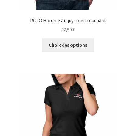
POLO Homme Anquy soleil couchant
42,90
€
Ce
Choix des options
produit
a
plusieurs
variations.
Les
options
peuvent
être
choisies
sur
la
page