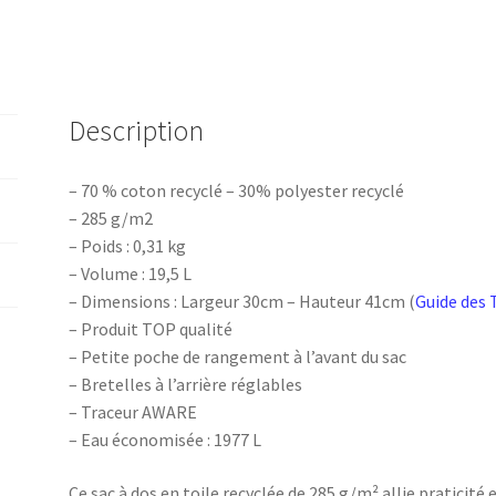
Description
– 70 % coton recyclé – 30% polyester recyclé
– 285 g/m2
– Poids : 0,31 kg
– Volume : 19,5 L
– Dimensions : Largeur 30cm – Hauteur 41cm (
Guide des 
– Produit TOP qualité
– Petite poche de rangement à l’avant du sac
– Bretelles à l’arrière réglables
– Traceur AWARE
– Eau économisée : 1977 L
Ce sac à dos en toile recyclée de 285 g/m² allie praticité