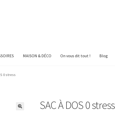
SSOIRES
MAISON & DÉCO
On vous dit tout !
Blog
S 0 stress
SAC À DOS 0 stress