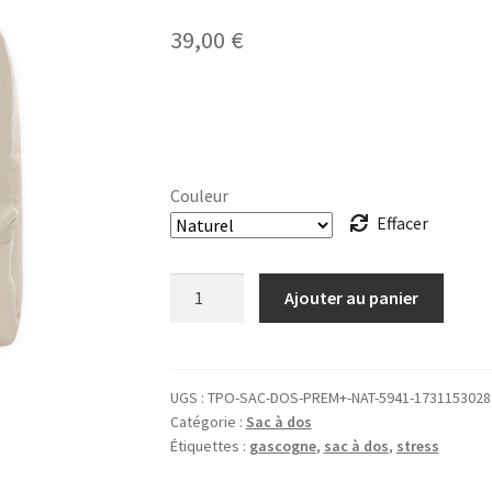
39,00
€
Couleur
Effacer
quantité
Ajouter au panier
de
SAC
À
DOS
UGS :
TPO-SAC-DOS-PREM+-NAT-5941-1731153028
Catégorie :
Sac à dos
0
Étiquettes :
gascogne
,
sac à dos
,
stress
stress