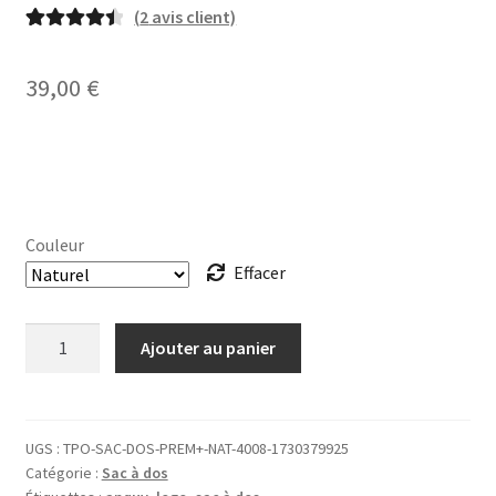
(
2
avis client)
Noté
2
4.50
sur 5 basé
39,00
€
sur
notations
client
Couleur
Effacer
quantité
Ajouter au panier
de
SAC
À
DOS
UGS :
TPO-SAC-DOS-PREM+-NAT-4008-1730379925
Catégorie :
Sac à dos
Anquy