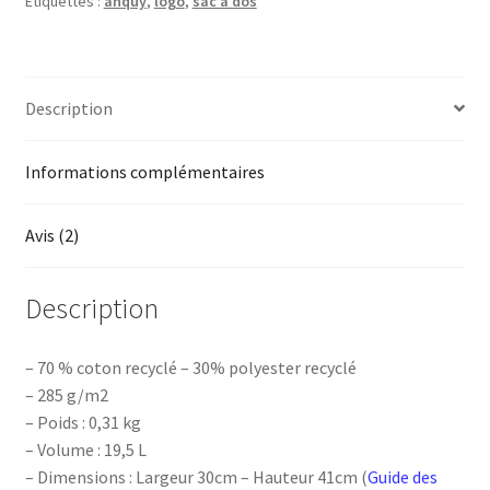
Étiquettes :
anquy
,
logo
,
sac à dos
logo
rouge
Description
Informations complémentaires
Avis (2)
Description
– 70 % coton recyclé – 30% polyester recyclé
– 285 g/m2
– Poids : 0,31 kg
– Volume : 19,5 L
– Dimensions : Largeur 30cm – Hauteur 41cm (
Guide des