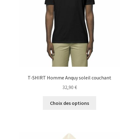
T-SHIRT Homme Anquy soleil couchant
32,90
€
Ce
Choix des options
produit
a
plusieurs
variations.
Les