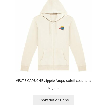
options
peuvent
être
choisies
sur
la
page
du
produit
VESTE CAPUCHE zippée Anquy soleil couchant
67,50
€
Ce
Choix des options
produit